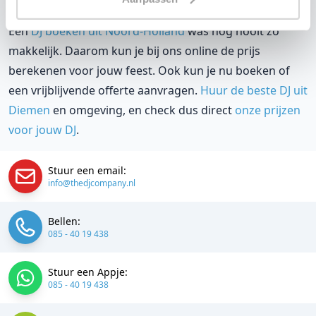
natuurlijk weten wat het kost.
Een
DJ boeken uit Noord-Holland
was nog nooit zo
makkelijk. Daarom kun je bij ons online de prijs
berekenen voor jouw feest. Ook kun je nu boeken of
een vrijblijvende offerte aanvragen.
Huur de beste DJ uit
Diemen
en omgeving, en check dus direct
onze prijzen
voor jouw DJ
.
Stuur een email:
info@thedjcompany.nl
Bellen:
085 - 40 19 438
Stuur een Appje:
085 - 40 19 438