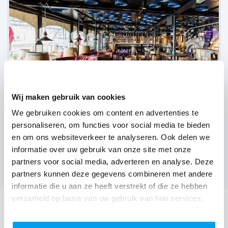
Wij maken gebruik van cookies
We gebruiken cookies om content en advertenties te
personaliseren, om functies voor social media te bieden
Delirium Café,
Amsterdam
en om ons websiteverkeer te analyseren. Ook delen we
(
3 reviews over onze DJ's
)
informatie over uw gebruik van onze site met onze
partners voor social media, adverteren en analyse. Deze
Bekijk alle feestlocaties
partners kunnen deze gegevens combineren met andere
informatie die u aan ze heeft verstrekt of die ze hebben
verzameld op basis van uw gebruik van hun services.
DJ huren voor jouw feest in Het
Scheepvaartmuseum?