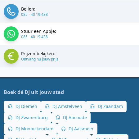
Bellen:
085 - 40 19 438
Stuur een Appje:
085 - 40 19 438
Prijzen bekijken:
Ontvang nu jouw prijs
Boek dé DJ uit jouw stad
DJ Diemen
DJ Amstelveen
DJ Zaandam
DJ Zwanenburg
DJ Abcoude
DJ Monnickendam
DJ Aalsmeer