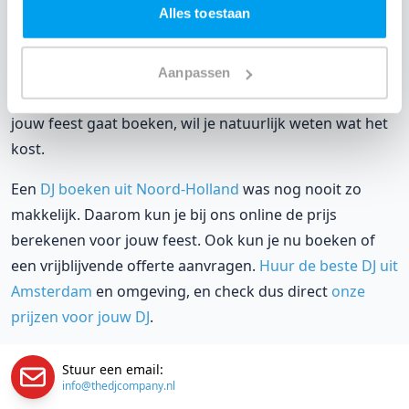
Alles toestaan
Een
DJ huren
zonder zorgen in Het
Scheepvaartmuseum: dat is onze garantie. Van de
afstemming met de locatie tot een reserve DJ. Wij
Aanpassen
zorgen dat het goed komt. Maar voordat je een DJ voor
jouw feest gaat boeken, wil je natuurlijk weten wat het
kost.
Een
DJ boeken uit Noord-Holland
was nog nooit zo
makkelijk. Daarom kun je bij ons online de prijs
berekenen voor jouw feest. Ook kun je nu boeken of
een vrijblijvende offerte aanvragen.
Huur de beste DJ uit
Amsterdam
en omgeving, en check dus direct
onze
prijzen voor jouw DJ
.
Stuur een email:
info@thedjcompany.nl