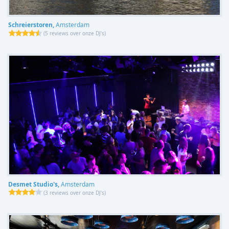
Schreierstoren,
Amsterdam
(
5 reviews over onze DJ's
)
Desmet Studio's,
Amsterdam
(
3 reviews over onze DJ's
)