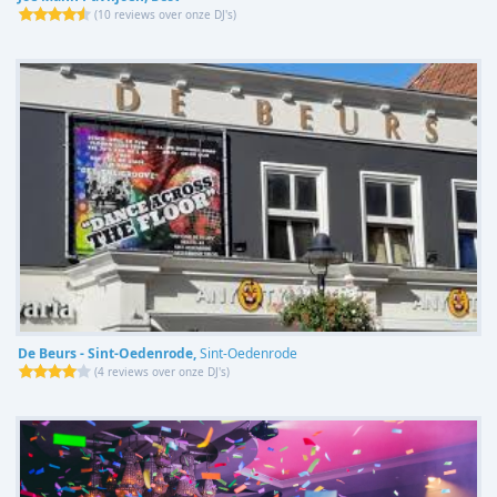
(
10 reviews over onze DJ's
)
De Beurs - Sint-Oedenrode,
Sint-Oedenrode
(
4 reviews over onze DJ's
)