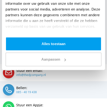
informatie over uw gebruik van onze site met onze
voordat je een DJ voor jouw feest gaat boeken, wil je
partners voor social media, adverteren en analyse. Deze
natuurlijk weten wat het kost.
partners kunnen deze gegevens combineren met andere
informatie die u aan ze heeft verstrekt of die ze hebben
Een
DJ boeken uit Noord-Brabant
was nog nooit zo
verzameld op basis van uw gebruik van hun services.
makkelijk. Daarom kun je bij ons online de prijs
berekenen voor jouw feest. Ook kun je nu boeken of
een vrijblijvende offerte aanvragen. Huur de beste DJ uit
Alles toestaan
Liempde en omgeving, en check dus direct
onze prijzen
voor jouw DJ
.
Aanpassen
Stuur een email:
info@thedjcompany.nl
Bellen:
085 - 40 19 438
Stuur een Appje: