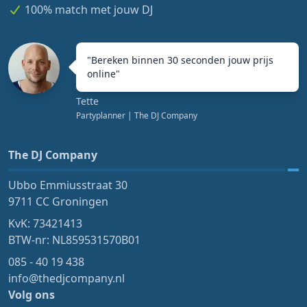
100% match met jouw DJ
"
Bereken binnen 30 seconden jouw prijs
online
"
Tette
Partyplanner
| The DJ Company
The DJ Company
Ubbo Emmiusstraat 30
9711 CC Groningen
KvK: 73421413
BTW-nr: NL859531570B01
085 - 40 19 438
info@thedjcompany.nl
Volg ons