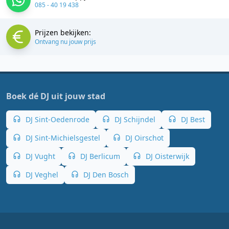
085 - 40 19 438
Prijzen bekijken:
Ontvang nu jouw prijs
Boek dé DJ uit jouw stad
DJ Sint-Oedenrode
DJ Schijndel
DJ Best
DJ Sint-Michielsgestel
DJ Oirschot
DJ Vught
DJ Berlicum
DJ Oisterwijk
DJ Veghel
DJ Den Bosch