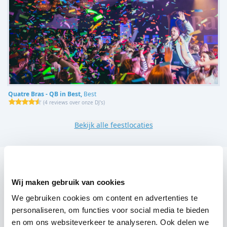
Quatre Bras - QB in Best,
Best
(
4 reviews over onze DJ's
)
Bekijk alle feestlocaties
DJ huren voor jouw feest in Het Wapen van
Liempde?
Wij maken gebruik van cookies
Een
DJ huren
zonder zorgen in Het Wapen van Liempde:
We gebruiken cookies om content en advertenties te
personaliseren, om functies voor social media te bieden
dat is onze garantie. Van de afstemming met de locatie
en om ons websiteverkeer te analyseren. Ook delen we
tot een reserve DJ. Wij zorgen dat het goed komt. Maar