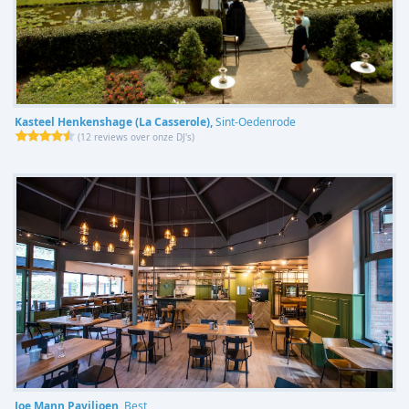
Kasteel Henkenshage (La Casserole),
Sint-Oedenrode
(
12 reviews over onze DJ's
)
Joe Mann Paviljoen,
Best