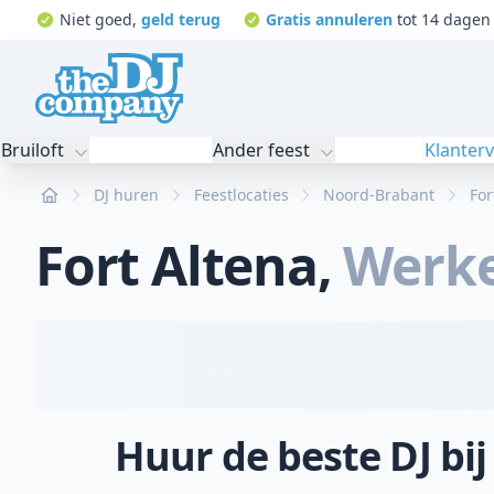
Niet goed,
geld terug
Gratis annuleren
tot 14 dagen 
Bruiloft
Ander feest
Klanter
Home
DJ huren
Feestlocaties
Noord-Brabant
For
Fort Altena
,
Werk
Huur de beste DJ bij