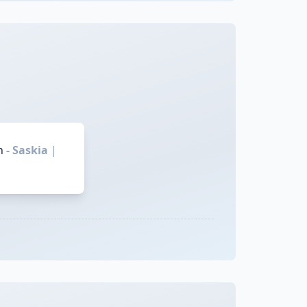
n
- Saskia
|