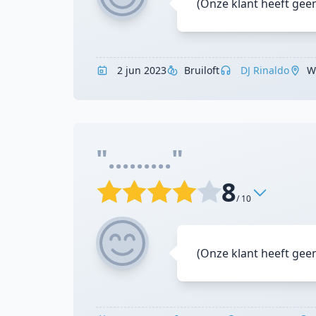
(Onze klant heeft gee
2 jun 2023
Bruiloft
DJ Rinaldo
W
"........."
8
/ 10
(Onze klant heeft gee