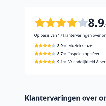
8.9
/
Op basis van 17 klantervaringen over on
8.9
Muziekkeuze
/10
8.7
Inspelen op sfeer
/10
9.1
Vriendelijkheid & ser
/10
Klantervaringen over onz