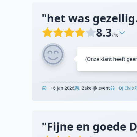
"het was gezellig.
8.3
/ 10
(Onze klant heeft gee
16 jan 2026
Zakelijk event
DJ Elvio
"Fijne en goede DJ