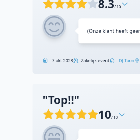
8.3
/ 10
(Onze klant heeft gee
7 okt 2023
Zakelijk event
DJ Toon
"Top!!"
10
/ 10