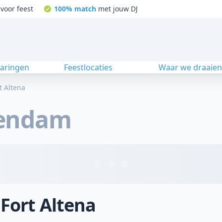
voor feest
100% match
met jouw DJ
varingen
Feestlocaties
Waar we draaie
t Altena
endam
 Fort Altena