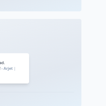
ad.
!
- Arjet
|