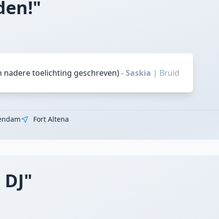
den!"
n nadere toelichting geschreven)
- Saskia
|
Bruid
endam
Fort Altena
 DJ"