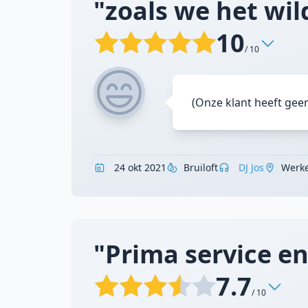
"zoals we het wil
10
/ 10
(Onze klant heeft gee
24 okt 2021
Bruiloft
DJ Jos
Werk
"Prima service en
7.7
/ 10