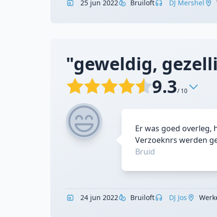
25 jun 2022
Bruiloft
DJ Mershel
"geweldig, gezellig
9.3
/ 10
Er was goed overleg, 
Verzoeknrs werden ged
Bruid
24 jun 2022
Bruiloft
DJ Jos
Werk