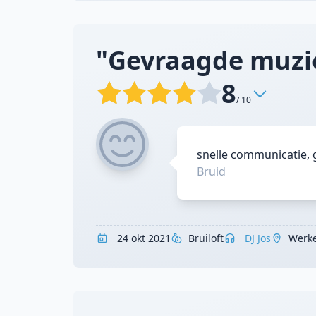
"Gevraagde muzi
8
/ 10
snelle communicatie, 
Bruid
24 okt 2021
Bruiloft
DJ Jos
Werk