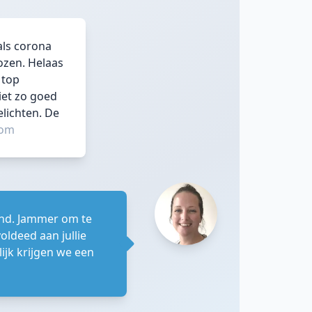
als corona
ozen. Helaas
 top
iet zo goed
elichten. De
gom
ond. Jammer om te
oldeed aan jullie
ijk krijgen we een