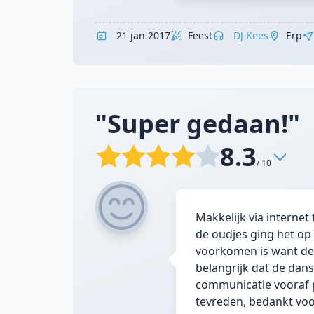
21 jan 2017
Feest
DJ Kees
Erp
"Super gedaan!"
8.3
/ 10
Makkelijk via internet
de oudjes ging het op
voorkomen is want de 
belangrijk dat de dans
communicatie vooraf p
tevreden, bedankt vo