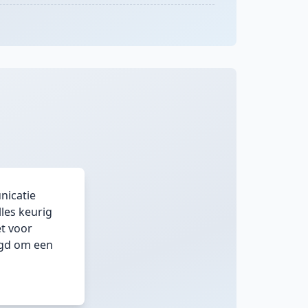
nicatie
lles keurig
et voor
agd om een
|