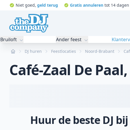
Niet goed,
geld terug
Gratis annuleren
tot 14 dagen 
Bruiloft
Ander feest
Klanter
Home
DJ huren
Feestlocaties
Noord-Brabant
Caf
Café-Zaal De Paal
Huur de beste DJ bij