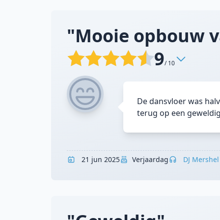
"Mooie opbouw va
9
/ 10
De dansvloer was halv
terug op een geweldig
21 jun 2025
Verjaardag
DJ Mershel