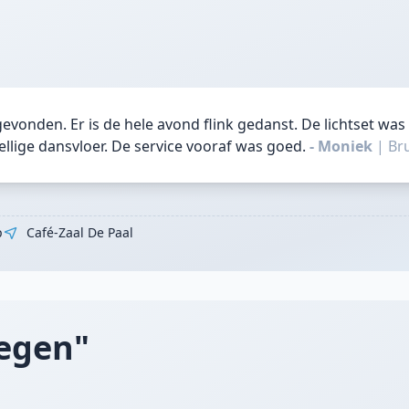
e gevonden. Er is de hele avond flink gedanst. De lichtset w
ellige dansvloer. De service vooraf was goed.
- Moniek
|
Br
p
Café-Zaal De Paal
tegen"