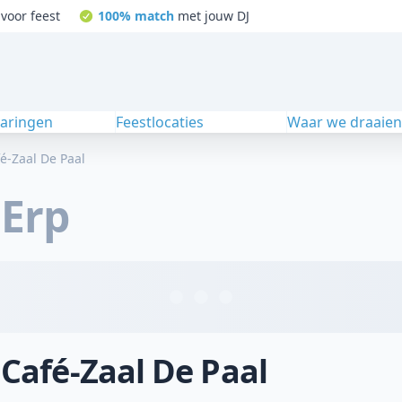
voor feest
100% match
met jouw DJ
varingen
Feestlocaties
Waar we draaie
é-Zaal De Paal
,
Erp
 Café-Zaal De Paal