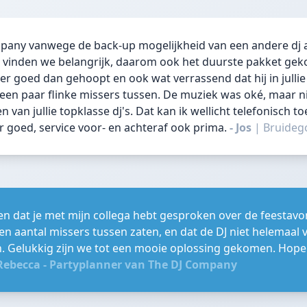
pany vanwege de back-up mogelijkheid van een andere dj 
 vinden we belangrijk, daarom ook het duurste pakket gek
r goed dan gehoopt en ook wat verrassend dat hij in jullie
 een paar flinke missers tussen. De muziek was oké, maar n
 van jullie topklasse dj's. Dat kan ik wellicht telefonisch to
 goed, service voor- en achteraf ook prima.
- Jos
|
Bruide
en dat je met mijn collega hebt gesproken over de feestav
en aantal missers tussen zaten, en dat de DJ niet helemaal v
. Gelukkig zijn we tot een mooie oplossing gekomen. Hopel
Rebecca - Partyplanner van The DJ Company