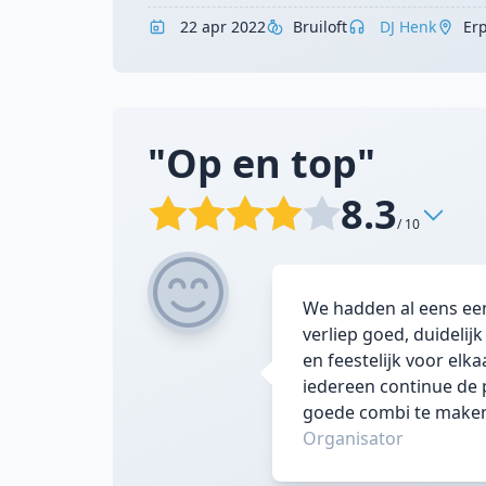
22 apr 2022
Bruiloft
DJ Henk
Er
"Op en top"
8.3
/ 10
We hadden al eens ee
verliep goed, duidelij
en feestelijk voor elk
iedereen continue de 
goede combi te maken,
Organisator