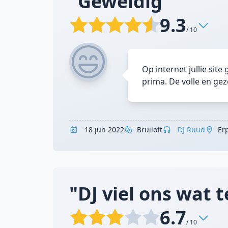
"Geweldig"
9.3
/ 10
Op internet jullie sit
prima. De volle en gez
18 jun 2022
Bruiloft
DJ Ruud
Er
"DJ viel ons wat 
6.7
/ 10