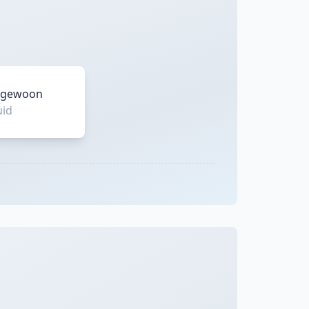
as gewoon
uid