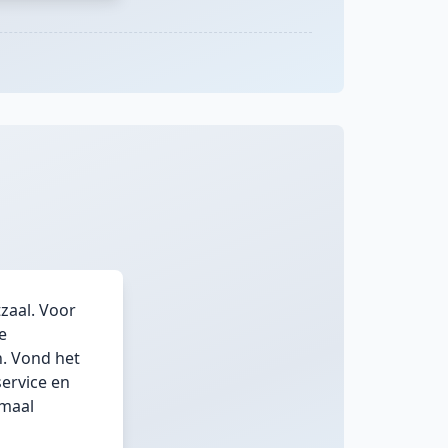
tzaal. Voor
e
n. Vond het
service en
emaal