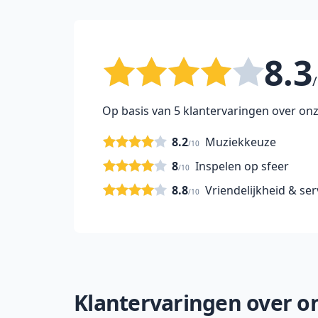
8.3
/
Op basis van 5 klantervaringen over onz
8.2
Muziekkeuze
/10
8
Inspelen op sfeer
/10
8.8
Vriendelijkheid & ser
/10
Klantervaringen over onz