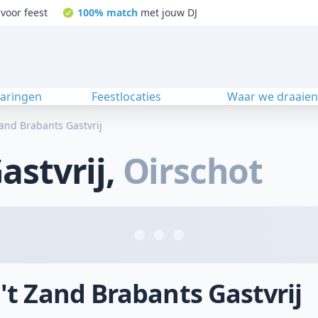
voor feest
100% match
met jouw DJ
varingen
Feestlocaties
Waar we draaie
Zand Brabants Gastvrij
astvrij
,
Oirschot
 't Zand Brabants Gastvrij