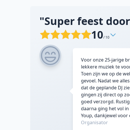
"Super feest door
10
/ 10
Voor onze 25-jarige b
lekkere muziek te voo
Toen zijn we op de we
gevoel. Nadat we alle
dat de geplande DJ z
gingen zij direct op z
goed verzorgd. Rusti
daarna ging het vol i
Youp, dankjewel voor 
Organisator