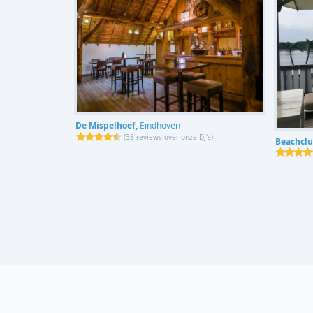
De Mispelhoef,
Eindhoven
(
38 reviews over onze DJ's
)
Beachclu