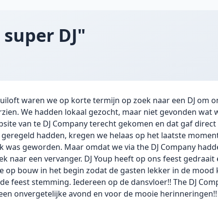
 super DJ"
ruiloft waren we op korte termijn op zoek naar een DJ om o
rzien. We hadden lokaal gezocht, maar niet gevonden wat w
bsite van te DJ Company terecht gekomen en dat gaf direct
s geregeld hadden, kregen we helaas op het laatste moment
iek was geworden. Maar omdat we via the DJ Company hadd
oek naar een vervanger. DJ Youp heeft op ons feest gedraait 
ge op bouw in het begin zodat de gasten lekker in de moo
n de feest stemming. Iedereen op de dansvloer!! The DJ Co
een onvergetelijke avond en voor de mooie herinneringen!!