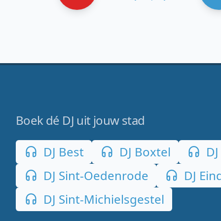
Boek dé DJ uit jouw stad
DJ Best
DJ Boxtel
DJ 
DJ Sint-Oedenrode
DJ Ein
DJ Sint-Michielsgestel