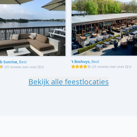
't Boshuys,
Best
b Sunrise,
Best
(
25 reviews over onze DJ's
)
(
25 reviews over onze DJ's
)
Bekijk alle feestlocaties