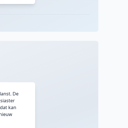
danst. De
siaster
 dat kan
rnieuw