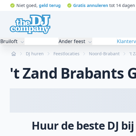
Niet goed,
geld terug
Gratis annuleren
tot 14 dagen 
Bruiloft
Ander feest
Klanter
Home
DJ huren
Feestlocaties
Noord-Brabant
't 
't Zand Brabants G
Huur de beste DJ bij