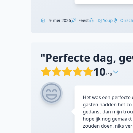
9 mei 2026
Feest
DJ Youp
Oirsch
"Perfecte dag, ge
10
/ 10
Het was een perfecte 
gasten hadden het zo n
gedanst dan mijn trou
hopelijk nog gemaakt
zouden doen, niks ver