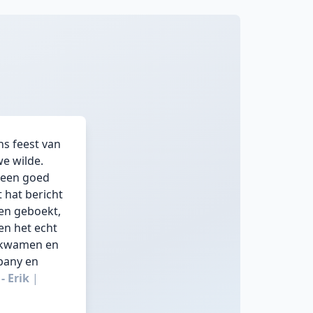
ns feest van
e wilde.
 een goed
 hat bericht
en geboekt,
en het echt
d kwamen en
mpany en
- Erik
|