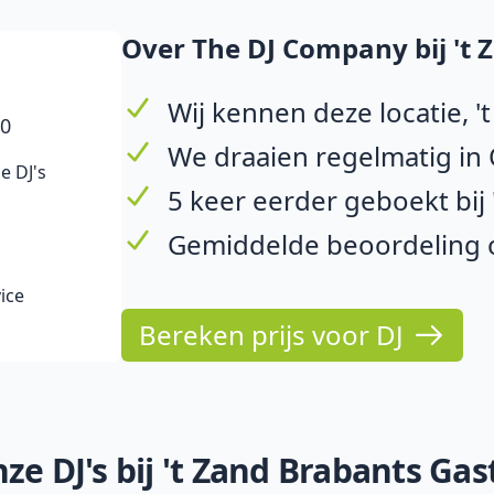
Over The DJ Company bij 't 
Wij kennen deze locatie, '
10
We draaien regelmatig in 
e DJ's
5 keer eerder geboekt bij 
Gemiddelde beoordeling o
ice
Bereken prijs voor DJ
e DJ's bij 't Zand Brabants Gast