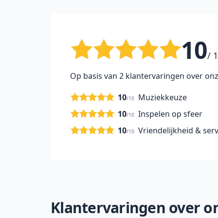
10
/ 
Op basis van 2 klantervaringen over onz
10
Muziekkeuze
/10
10
Inspelen op sfeer
/10
10
Vriendelijkheid & serv
/10
Klantervaringen over onz