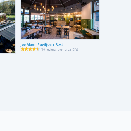
Joe Mann Paviljoen,
Best
(
10 reviews over onze DJ's
)