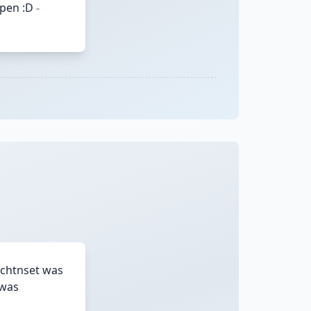
lpen :D
-
Lichtnset was
 was