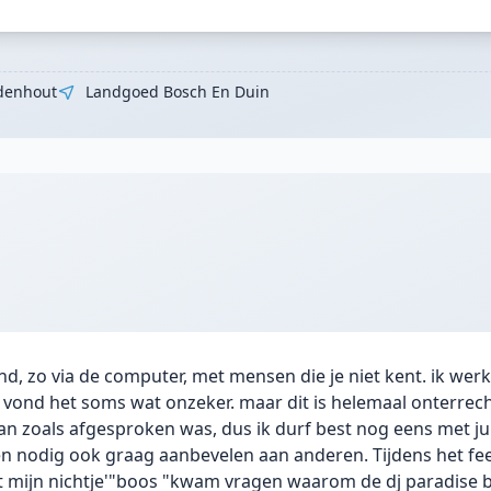
denhout
Landgoed Bosch En Duin
, zo via de computer, met mensen die je niet kent. ik werk
k vond het soms wat onzeker. maar dit is helemaal onterrec
aan zoals afgesproken was, dus ik durf best nog eens met jull
dien nodig ook graag aanbevelen aan anderen. Tijdens het fe
at mijn nichtje'"boos "kwam vragen waarom de dj paradise b