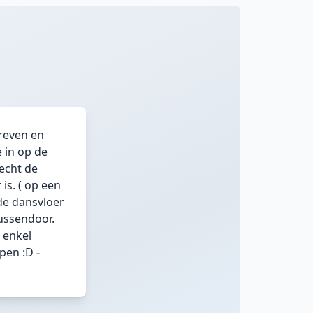
hreven en
 in op de
echt de
is. ( op een
de dansvloer
ussendoor.
 enkel
lpen :D
-