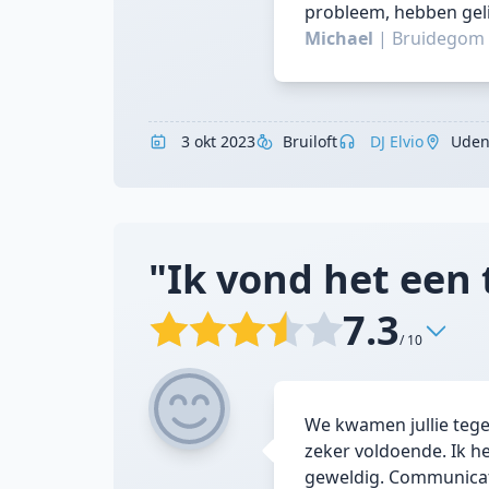
probleem, hebben geli
Michael
|
Bruidegom
3 okt 2023
Bruiloft
DJ Elvio
Uden
"Ik vond het een t
7.3
/ 10
We kwamen jullie tegen
zeker voldoende. Ik he
geweldig. Communicat