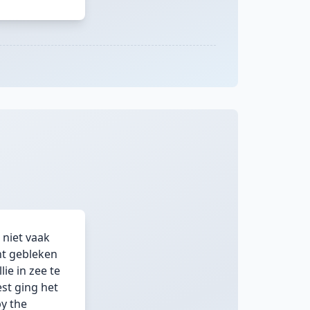
 niet vaak
ht gebleken
ie in zee te
est ging het
y the