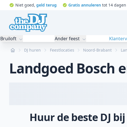
Niet goed,
geld terug
Gratis annuleren
tot 14 dagen 
Bruiloft
Ander feest
Klanter
Home
DJ huren
Feestlocaties
Noord-Brabant
La
Landgoed Bosch e
Huur de beste DJ bi