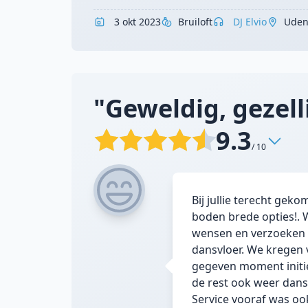
3 okt 2023
Bruiloft
DJ Elvio
Uden
"Geweldig, gezelli
9.3
/ 10
Bij jullie terecht ge
boden brede opties!. 
wensen en verzoeken v
dansvloer. We kregen v
gegeven moment initie
de rest ook weer dans
Service vooraf was oo