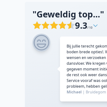
"Geweldig top..."
9.3
/ 10
Bij jullie terecht ge
boden brede opties!. 
wensen en verzoeken v
dansvloer. We kregen v
gegeven moment initie
de rest ook weer dans
Service vooraf was oo
probleem, hebben geli
Michael
|
Bruidegom