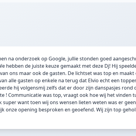
komen na onderzoek op Google, jullie stonden goed aangesc
We hebben de juiste keuze gemaakt met deze Dj! Hij speelde
an ons maar ook de gasten. De lichtset was top en maakt 
an alle gasten op enkele na terug dat Elvio echt een topper 
erde hij volgensmij zelfs dat er door zijn danspasjes rond 
te ! Communicatie was top, vraagt ook hoe wij het vinden t
k super want toen wij ons wensen lieten weten was er geen
jk onze opening besproken en geoefend. Wij zijn top geho