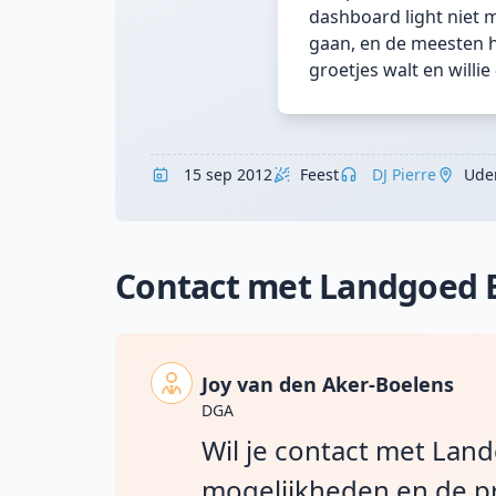
dashboard light niet m
gaan, en de meesten h
groetjes walt en willie
15 sep 2012
Feest
DJ Pierre
Ude
Contact met Landgoed 
Joy van den Aker-Boelens
DGA
Wil je contact met Lan
mogelijkheden en de pr