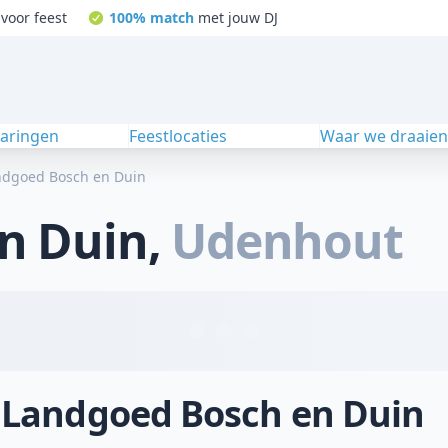
voor feest
100% match
met jouw DJ
varingen
Feestlocaties
Waar we draaie
ndgoed Bosch en Duin
n Duin
,
Udenhout
j Landgoed Bosch en Duin