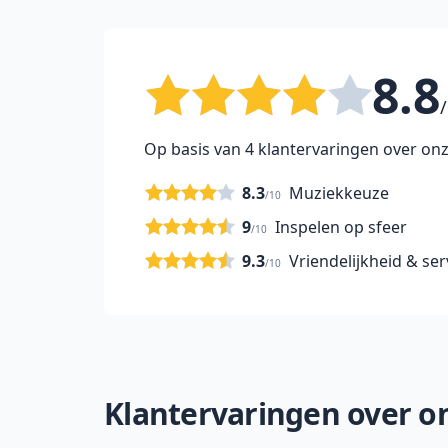
8.8
/
Op basis van 4 klantervaringen over onz
8.3
Muziekkeuze
/10
9
Inspelen op sfeer
/10
9.3
Vriendelijkheid & ser
/10
Klantervaringen over on