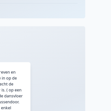
hreven en
 in op de
echt de
is. ( op een
de dansvloer
ussendoor.
 enkel