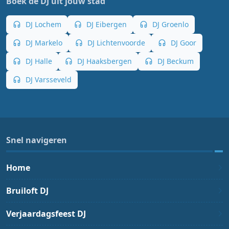
Boek dé DJ uit jouw stad
DJ Lochem
DJ Eibergen
DJ Groenlo
DJ Markelo
DJ Lichtenvoorde
DJ Goor
DJ Halle
DJ Haaksbergen
DJ Beckum
DJ Varsseveld
Snel navigeren
Home
Bruiloft DJ
Verjaardagsfeest DJ