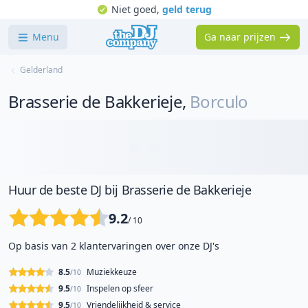
Niet goed,
geld terug
Menu
Ga naar prijzen
Gelderland
Brasserie de Bakkerieje
,
Borculo
Huur de beste DJ bij Brasserie de Bakkerieje
9.2
/ 10
Op basis van 2 klantervaringen over onze DJ's
8.5
Muziekkeuze
/10
9.5
Inspelen op sfeer
/10
9.5
Vriendelijkheid & service
/10