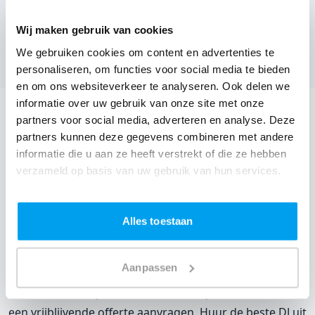
Herberg De Gebrande Waateren,
Hengevelde
(
4 reviews over onze DJ's
)
Wij maken gebruik van cookies
We gebruiken cookies om content en advertenties te
Bekijk alle feestlocaties
personaliseren, om functies voor social media te bieden
en om ons websiteverkeer te analyseren. Ook delen we
informatie over uw gebruik van onze site met onze
DJ huren voor jouw feest in Brasserie de Bakkerieje?
partners voor social media, adverteren en analyse. Deze
partners kunnen deze gegevens combineren met andere
Een
DJ huren
zonder zorgen in Brasserie de Bakkerieje:
informatie die u aan ze heeft verstrekt of die ze hebben
dat is onze garantie. Van de afstemming met de locatie
verzameld op basis van uw gebruik van hun services.
tot een reserve DJ. Wij zorgen dat het goed komt. Maar
voordat je een DJ voor jouw feest gaat boeken, wil je
natuurlijk weten wat het kost.
Alles toestaan
Een
DJ boeken uit Gelderland
was nog nooit zo
Aanpassen
makkelijk. Daarom kun je bij ons online de prijs
berekenen voor jouw feest. Ook kun je nu boeken of
een vrijblijvende offerte aanvragen. Huur de beste DJ uit