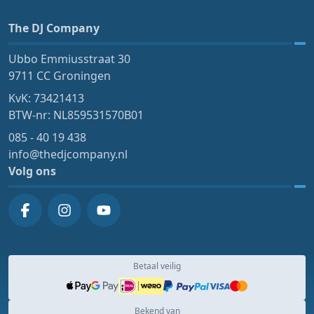
The DJ Company
Ubbo Emmiusstraat 30
9711 CC Groningen
KvK: 73421413
BTW-nr: NL859531570B01
085 - 40 19 438
info@thedjcompany.nl
Volg ons
Betaal veilig
Bekend van