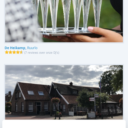
De Heikamp,
Ruurlo
(
7 reviews over onze DJ's
)