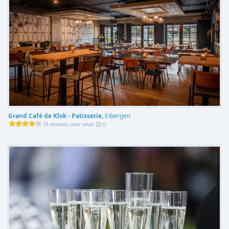
Grand Café de Klok - Patisserie,
Eibergen
(
9 reviews over onze DJ's
)