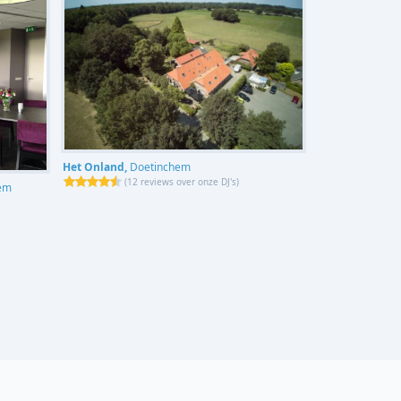
Het Onland,
Doetinchem
(
12 reviews over onze DJ's
)
em