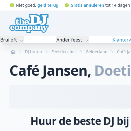
Niet goed,
geld terug
Gratis annuleren
tot 14 dagen 
Bruiloft
Ander feest
Klanter
Home
DJ huren
Feestlocaties
Gelderland
Café J
Café Jansen
,
Doet
Huur de beste DJ bij