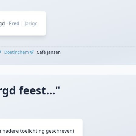
gd
- Fred
|
Jarige
Doetinchem
Café Jansen
d feest..."
n nadere toelichting geschreven)