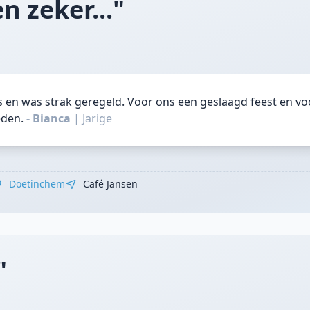
n zeker..."
ns en was strak geregeld. Voor ons een geslaagd feest en v
eden.
- Bianca
|
Jarige
Doetinchem
Café Jansen
"