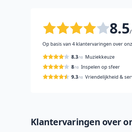
8.5
/
Op basis van 4 klantervaringen over onz
8.3
Muziekkeuze
/10
8
Inspelen op sfeer
/10
9.3
Vriendelijkheid & ser
/10
Klantervaringen over onz