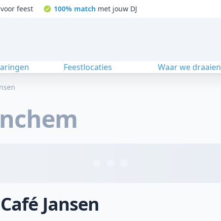
voor feest
100% match
met jouw DJ
varingen
Feestlocaties
Waar we draaie
ansen
inchem
 Café Jansen