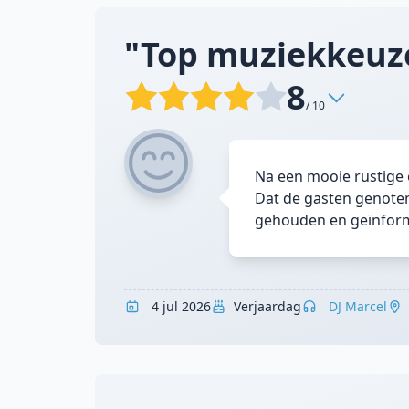
"Top muziekkeuze
8
/ 10
Na een mooie rustige 
Dat de gasten genoten
gehouden en geïnfor
4 jul 2026
Verjaardag
DJ Marcel