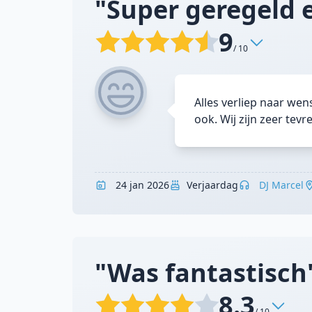
"Super geregeld e
9
/ 10
Alles verliep naar we
ook. Wij zijn zeer tevr
24 jan 2026
Verjaardag
DJ Marcel
"Was fantastisch
8.3
/ 10