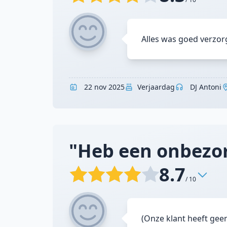
Alles was goed verzor
22 nov 2025
Verjaardag
DJ Antoni
"Heb een onbezorg
8.7
/ 10
(Onze klant heeft gee