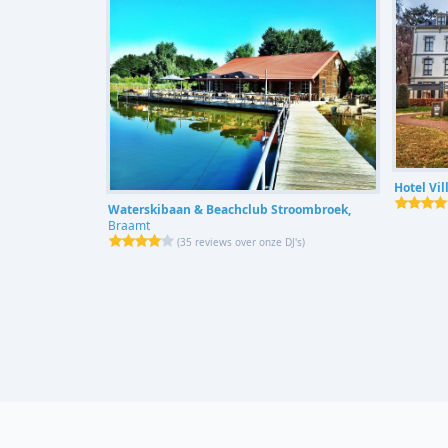
Hotel Vil
Waterskibaan & Beachclub Stroombroek,
Braamt
(
35 reviews over onze DJ's
)