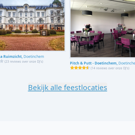
la Ruimzicht,
Doetinchem
(
23 reviews over onze DJ's
)
Pitch & Putt - Doetinchem,
Doetinch
(
14 reviews over onze DJ's
)
Bekijk alle feestlocaties