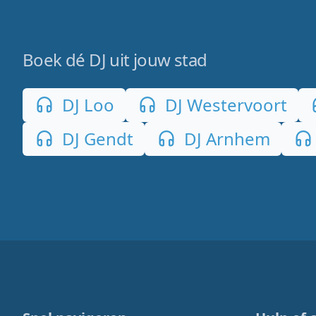
Boek dé DJ uit jouw stad
DJ Loo
DJ Westervoort
DJ Gendt
DJ Arnhem