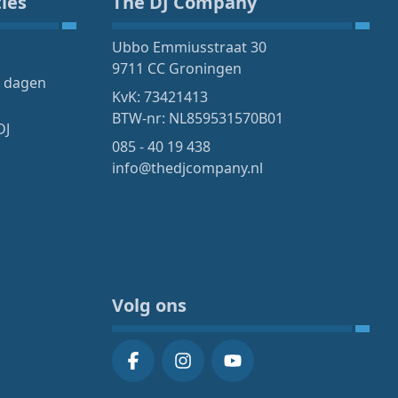
ies
The DJ Company
Ubbo Emmiusstraat 30
9711 CC Groningen
4 dagen
KvK: 73421413
BTW-nr: NL859531570B01
DJ
085 - 40 19 438
info@thedjcompany.nl
Volg ons