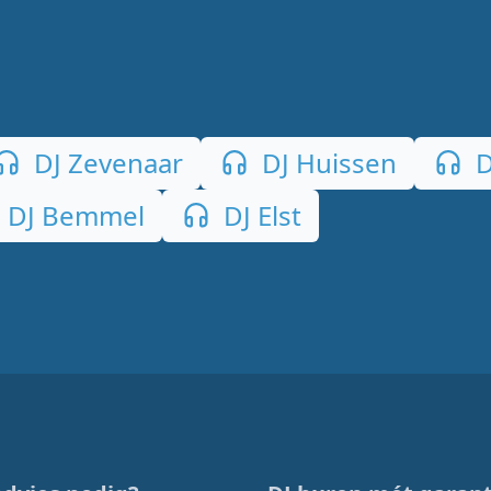
DJ Zevenaar
DJ Huissen
D
DJ Bemmel
DJ Elst