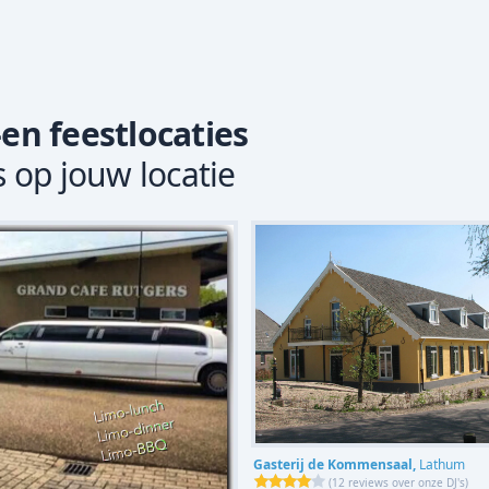
-en feestlocaties
s op jouw locatie
Gasterij de Kommensaal,
Lathum
(
12 reviews over onze DJ's
)