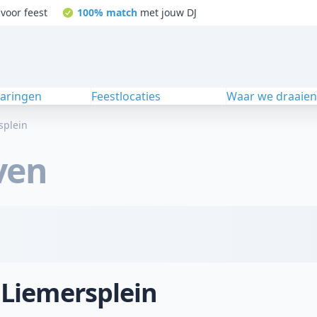
voor feest
100% match
met jouw DJ
varingen
Feestlocaties
Waar we draaie
splein
ven
 Liemersplein