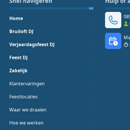
Snel navigeren
Hulp of 
08
Home
Bruiloft DJ
Ma
Verjaardagsfeest DJ
Feest DJ
Zakelijk
Klantervaringen
Feestlocaties
Waar we draaien
Hoe we werken