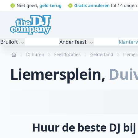
Niet goed,
geld terug
Gratis annuleren
tot 14 dagen 
Bruiloft
Ander feest
Klanter
Home
DJ huren
Feestlocaties
Gelderland
Liemer
Liemersplein
,
Dui
Huur de beste DJ bij