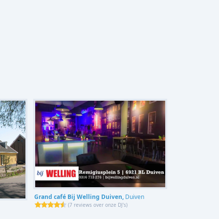
Grand café Bij Welling Duiven,
Duiven
(
7 reviews over onze DJ's
)