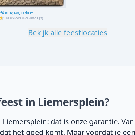
fé Rutgers,
Lathum
(
18 reviews over onze DJ's
)
Bekijk alle feestlocaties
feest in Liemersplein?
 Liemersplein: dat is onze garantie. Va
 dat het goed komt. Maar voordat je een