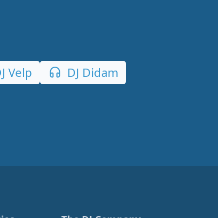
J Velp
DJ Didam