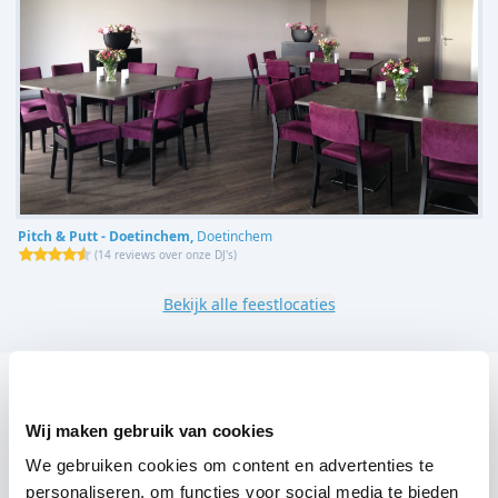
Pitch & Putt - Doetinchem,
Doetinchem
(
14 reviews over onze DJ's
)
Bekijk alle feestlocaties
DJ huren voor jouw feest in Kabelwaterskibaan
Stroombroek B.V.?
Wij maken gebruik van cookies
Een
DJ huren
zonder zorgen in Kabelwaterskibaan
We gebruiken cookies om content en advertenties te
personaliseren, om functies voor social media te bieden
Stroombroek B.V.: dat is onze garantie. Van de