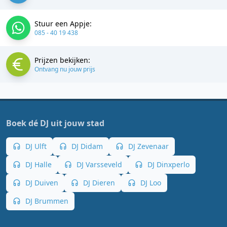
Stuur een Appje:
085 - 40 19 438
Prijzen bekijken:
Ontvang nu jouw prijs
Boek dé DJ uit jouw stad
DJ Ulft
DJ Didam
DJ Zevenaar
DJ Halle
DJ Varsseveld
DJ Dinxperlo
DJ Duiven
DJ Dieren
DJ Loo
DJ Brummen