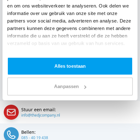
en om ons websiteverkeer te analyseren. Ook delen we
afstemming met de locatie tot een reserve DJ. Wij
informatie over uw gebruik van onze site met onze
zorgen dat het goed komt. Maar voordat je een DJ voor
partners voor social media, adverteren en analyse. Deze
jouw feest gaat boeken, wil je natuurlijk weten wat het
partners kunnen deze gegevens combineren met andere
kost.
informatie die u aan ze heeft verstrekt of die ze hebben
verzameld op basis van uw gebruik van hun services.
Een
DJ boeken uit Gelderland
was nog nooit zo
makkelijk. Daarom kun je bij ons online de prijs
berekenen voor jouw feest. Ook kun je nu boeken of
Alles toestaan
een vrijblijvende offerte aanvragen. Huur de beste DJ uit
Braamt en omgeving, en check dus direct
onze prijzen
Aanpassen
voor jouw DJ
.
Stuur een email:
info@thedjcompany.nl
Bellen:
085 - 40 19 438