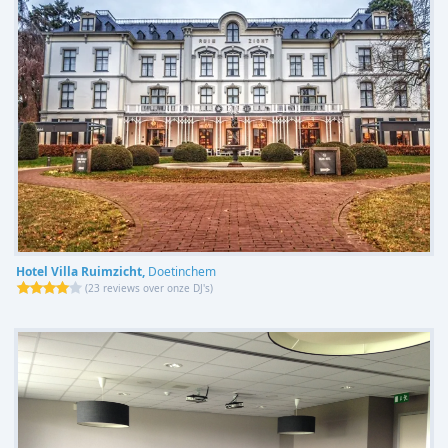
Hotel Villa Ruimzicht,
Doetinchem
(
23 reviews over onze DJ's
)