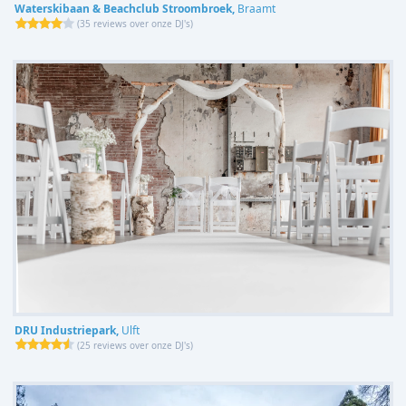
Waterskibaan & Beachclub Stroombroek,
Braamt
(
35 reviews over onze DJ's
)
DRU Industriepark,
Ulft
(
25 reviews over onze DJ's
)