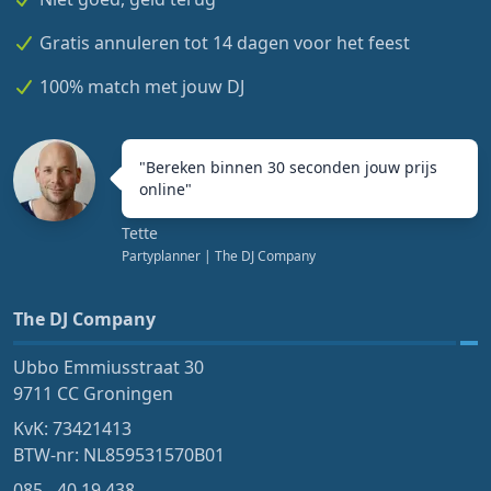
Gratis annuleren tot 14 dagen voor het feest
100% match met jouw DJ
"
Bereken binnen 30 seconden jouw prijs
online
"
Tette
Partyplanner
| The DJ Company
The DJ Company
Ubbo Emmiusstraat 30
9711 CC Groningen
KvK: 73421413
BTW-nr: NL859531570B01
085 - 40 19 438