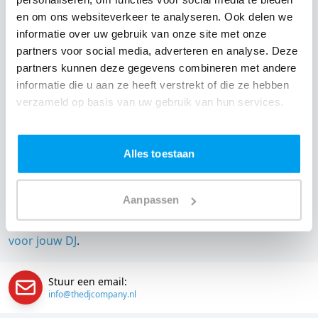
DJ huren voor jouw feest in MFC De Buun?
en om ons websiteverkeer te analyseren. Ook delen we
Een
DJ huren
zonder zorgen in MFC De Buun: dat is
informatie over uw gebruik van onze site met onze
onze garantie. Van de afstemming met de locatie tot
partners voor social media, adverteren en analyse. Deze
partners kunnen deze gegevens combineren met andere
een reserve DJ. Wij zorgen dat het goed komt. Maar
informatie die u aan ze heeft verstrekt of die ze hebben
voordat je een DJ voor jouw feest gaat boeken, wil je
verzameld op basis van uw gebruik van hun services.
natuurlijk weten wat het kost.
Een
DJ boeken uit Gelderland
was nog nooit zo
Alles toestaan
makkelijk. Daarom kun je bij ons online de prijs
berekenen voor jouw feest. Ook kun je nu boeken of
een vrijblijvende offerte aanvragen.
Huur de beste DJ uit
Aanpassen
Well
en omgeving, en check dus direct
onze prijzen
voor jouw DJ
.
Stuur een email:
info@thedjcompany.nl