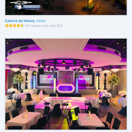
Galerie de Hoeve,
Venlo
(
16 reviews over onze DJ's
)