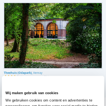
Theehuis (Odapark),
Venray
(
4 reviews over onze DJ's
)
Bekijk alle feestlocaties
Wij maken gebruik van cookies
We gebruiken cookies om content en advertenties te
personaliseren, om functies voor social media te bieden