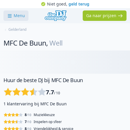
Niet goed,
geld terug
Menu
Ga naar prijzen
Gelderland
MFC De Buun
,
Well
Huur de beste DJ bij MFC De Buun
7.7
/ 10
1 klantervaring bij MFC De Buun
8
Muziekkeuze
/10
7
Inspelen op sfeer
/10
8
Vriendelijkheid & service
/10