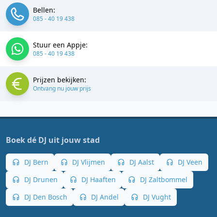
Bellen:
085 - 40 19 438
Stuur een Appje:
085 - 40 19 438
Prijzen bekijken:
Ontvang nu jouw prijs
Boek dé DJ uit jouw stad
DJ Bern
DJ Vlijmen
DJ Aalst
DJ Veen
DJ Drunen
DJ Haaften
DJ Zaltbommel
DJ Den Bosch
DJ Andel
DJ Vught