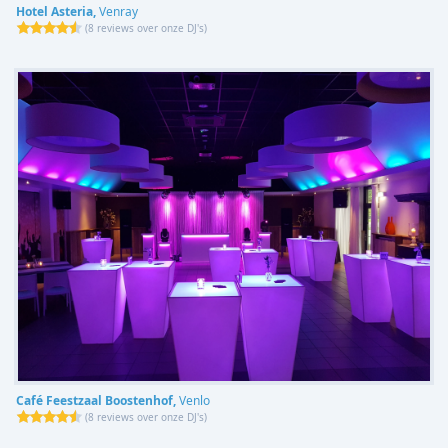
Hotel Asteria,
Venray
(
8 reviews over onze DJ's
)
Café Feestzaal Boostenhof,
Venlo
(
8 reviews over onze DJ's
)