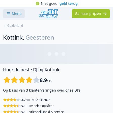
Niet goed,
geld terug
Menu
Ga naar prijzen
Gelderland
Kottink
,
Geesteren
Huur de beste DJ bij Kottink
8.9
/ 10
Op basis van 3 klantervaringen over onze DJ's
8.7
Muziekkeuze
/10
9
Inspelen op sfeer
/10
9
Vriendelijkheid & service
/10