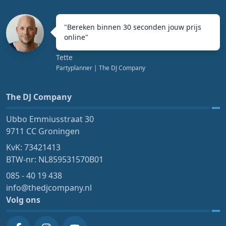
"
Bereken binnen 30 seconden jouw prijs
online
"
Tette
Partyplanner
| The DJ Company
The DJ Company
Ubbo Emmiusstraat 30
9711 CC Groningen
KvK: 73421413
BTW-nr: NL859531570B01
085 - 40 19 438
info@thedjcompany.nl
Volg ons