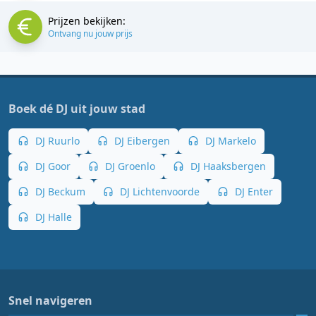
Prijzen bekijken:
Ontvang nu jouw prijs
Boek dé DJ uit jouw stad
DJ Ruurlo
DJ Eibergen
DJ Markelo
DJ Goor
DJ Groenlo
DJ Haaksbergen
DJ Beckum
DJ Lichtenvoorde
DJ Enter
DJ Halle
Snel navigeren