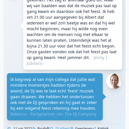
wij van baalden was dat de muziek pas laat op
gang kwam en daardoor ook het feest. Ik heb
om 21.00 uur aangegeven bij Albert dat
iedereen er wel zo’n beetje was en dat hij wel
mocht beginnen, maar hij wilde nog even
wachten om de mensen nog met elkaar te
kunnen laten praten. Uiteindelijk was het al
bijna 21.30 uur voor dat het feest echt begon.
Onze gasten vonden ook dat het feest pas laat
op gang kwam. Heel jammer dit.
- Jenny
|
Jubilaris
Ik begreep al van mijn collega dat jullie wat
mindere momentjes hadden tijdens de
avond, de DJ was te laat echt 'feest' muziek
gaan draaien. We hebben het ondertussen
ook met de DJ gesproken en hij gaat er zeker
bij een volgend feest rekening mee houden.
Rebecca - Partyplanner van The DJ Company
11 jun 2022
Bruiloft
DJ Albert
Geesteren
Kottink