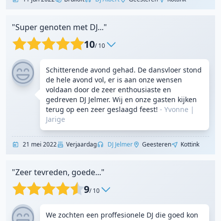
"Super genoten met DJ..."
10
/ 10
Schitterende avond gehad. De dansvloer stond
de hele avond vol, er is aan onze wensen
voldaan door de zeer enthousiaste en
gedreven DJ Jelmer. Wij en onze gasten kijken
terug op een zeer geslaagd feest!
- Yvonne
|
Jarige
21 mei 2022
Verjaardag
DJ Jelmer
Geesteren
Kottink
"Zeer tevreden, goede..."
9
/ 10
We zochten een proffesionele DJ die goed kon