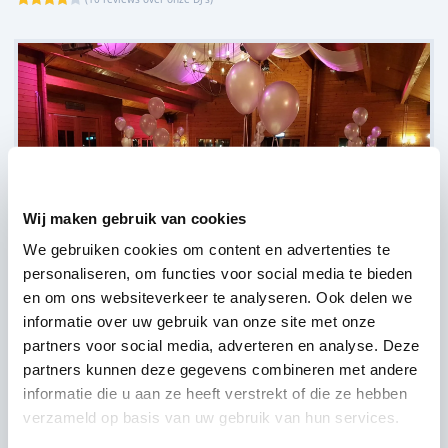
Wij maken gebruik van cookies
We gebruiken cookies om content en advertenties te
personaliseren, om functies voor social media te bieden
en om ons websiteverkeer te analyseren. Ook delen we
informatie over uw gebruik van onze site met onze
partners voor social media, adverteren en analyse. Deze
partners kunnen deze gegevens combineren met andere
Fletcher Hotel-Restaurant De Wipselberg-Veluwe,
Beekbergen
(
9 reviews over onze DJ's
)
informatie die u aan ze heeft verstrekt of die ze hebben
verzameld op basis van uw gebruik van hun services.
Bekijk alle feestlocaties