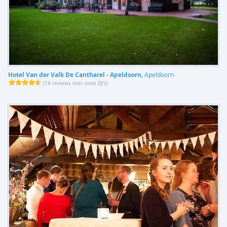
Hotel Van der Valk De Cantharel - Apeldoorn,
Apeldoorn
(
14 reviews over onze DJ's
)