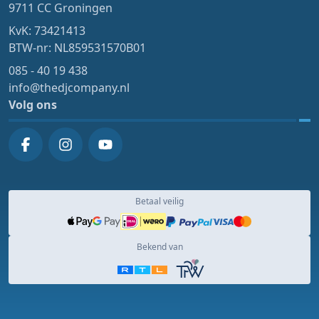
9711 CC Groningen
KvK: 73421413
BTW-nr: NL859531570B01
085 - 40 19 438
info@thedjcompany.nl
Volg ons
Betaal veilig
Bekend van