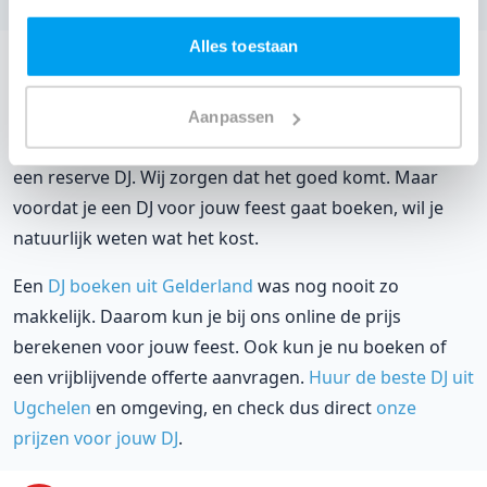
Alles toestaan
DJ huren voor jouw feest in Cafe Back in Town?
Een
DJ huren
zonder zorgen in Cafe Back in Town: dat is
Aanpassen
onze garantie. Van de afstemming met de locatie tot
een reserve DJ. Wij zorgen dat het goed komt. Maar
voordat je een DJ voor jouw feest gaat boeken, wil je
natuurlijk weten wat het kost.
Een
DJ boeken uit Gelderland
was nog nooit zo
makkelijk. Daarom kun je bij ons online de prijs
berekenen voor jouw feest. Ook kun je nu boeken of
een vrijblijvende offerte aanvragen.
Huur de beste DJ uit
Ugchelen
en omgeving, en check dus direct
onze
prijzen voor jouw DJ
.