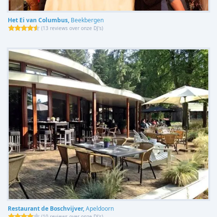
Het Ei van Columbus,
Beekbergen
(
13 reviews over onze DJ's
)
Restaurant de Boschvijver,
Apeldoorn
(
10 reviews over onze DJ's
)