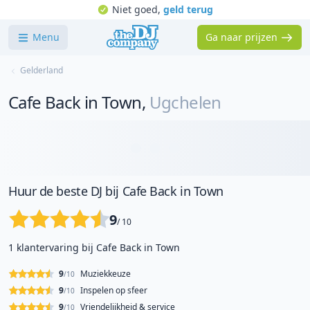
Niet goed,
geld terug
Menu
Ga naar prijzen
Gelderland
Cafe Back in Town
,
Ugchelen
Huur de beste DJ bij Cafe Back in Town
9
/ 10
1 klantervaring bij Cafe Back in Town
9
Muziekkeuze
/10
9
Inspelen op sfeer
/10
9
Vriendelijkheid & service
/10