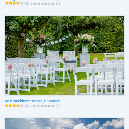
(
32 reviews over onze DJ's
)
De Bronckhorst Hoeve,
Brummen
(
22 reviews over onze DJ's
)