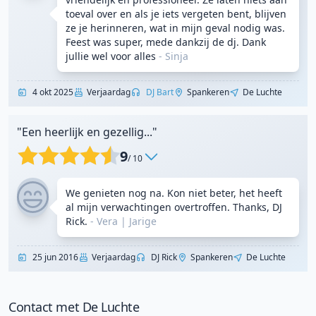
toeval over en als je iets vergeten bent, blijven
ze je herinneren, wat in mijn geval nodig was.
Feest was super, mede dankzij de dj. Dank
jullie wel voor alles
- Sinja
4 okt 2025
Verjaardag
DJ Bart
Spankeren
De Luchte
"Een heerlijk en gezellig..."
9
/ 10
We genieten nog na. Kon niet beter, het heeft
al mijn verwachtingen overtroffen. Thanks, DJ
Rick.
- Vera
|
Jarige
25 jun 2016
Verjaardag
DJ Rick
Spankeren
De Luchte
Contact met De Luchte