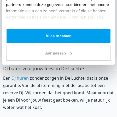
partners kunnen deze gegevens combineren met andere
informatie die u aan ze heeft verstrekt of die ze hebben
verzameld op basis van uw gebruik van hun services.
Landgoed Avegoor,
Enschede
(
6 reviews over onze DJ's
)
Alles toestaan
Bekijk alle feestlocaties
Aanpassen
DJ huren voor jouw feest in De Luchte?
Een
DJ huren
zonder zorgen in De Luchte: dat is onze
garantie. Van de afstemming met de locatie tot een
reserve DJ. Wij zorgen dat het goed komt. Maar voordat
je een DJ voor jouw feest gaat boeken, wil je natuurlijk
weten wat het kost.