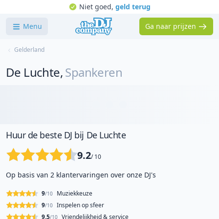
Niet goed,
geld terug
Menu
Ga naar prijzen
Gelderland
De Luchte
,
Spankeren
Huur de beste DJ bij De Luchte
9.2
/ 10
Op basis van 2 klantervaringen over onze DJ's
9
Muziekkeuze
/10
9
Inspelen op sfeer
/10
9.5
Vriendelijkheid & service
/10