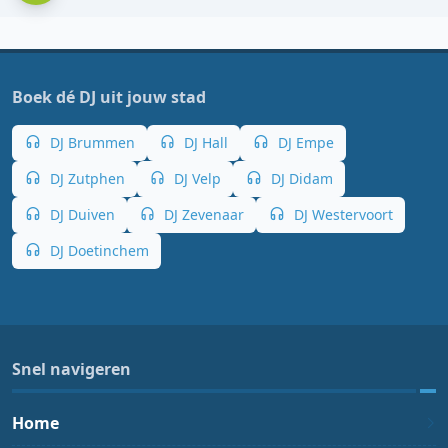
Boek dé DJ uit jouw stad
DJ Brummen
DJ Hall
DJ Empe
DJ Zutphen
DJ Velp
DJ Didam
DJ Duiven
DJ Zevenaar
DJ Westervoort
DJ Doetinchem
Snel navigeren
Home