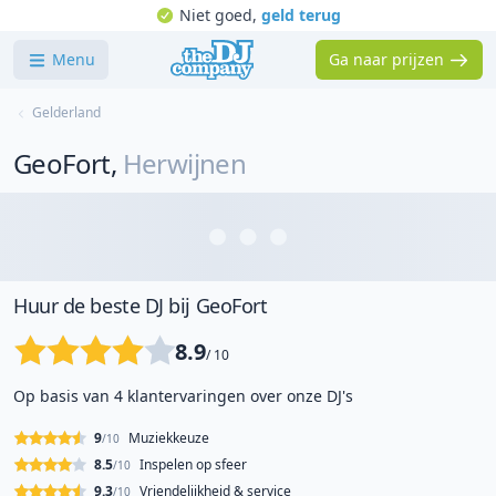
Niet goed,
geld terug
Menu
Ga naar prijzen
Gelderland
GeoFort
,
Herwijnen
Huur de beste DJ bij GeoFort
8.9
/ 10
Op basis van 4 klantervaringen over onze DJ's
9
Muziekkeuze
/10
8.5
Inspelen op sfeer
/10
9.3
Vriendelijkheid & service
/10