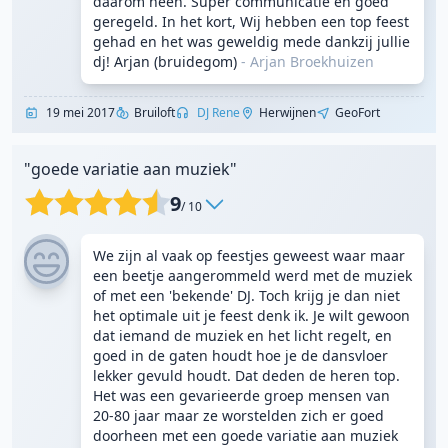
daarom heen. Super communicatie en goed
geregeld. In het kort, Wij hebben een top feest
gehad en het was geweldig mede dankzij jullie
dj! Arjan (bruidegom)
- Arjan Broekhuizen
19 mei 2017
Bruiloft
DJ Rene
Herwijnen
GeoFort
"goede variatie aan muziek"
9
/ 10
We zijn al vaak op feestjes geweest waar maar
een beetje aangerommeld werd met de muziek
of met een 'bekende' DJ. Toch krijg je dan niet
het optimale uit je feest denk ik. Je wilt gewoon
dat iemand de muziek en het licht regelt, en
goed in de gaten houdt hoe je de dansvloer
lekker gevuld houdt. Dat deden de heren top.
Het was een gevarieerde groep mensen van
20-80 jaar maar ze worstelden zich er goed
doorheen met een goede variatie aan muziek