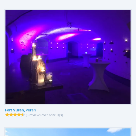
Fort Vuren,
Vuren
(
8 reviews over onze DJ's
)