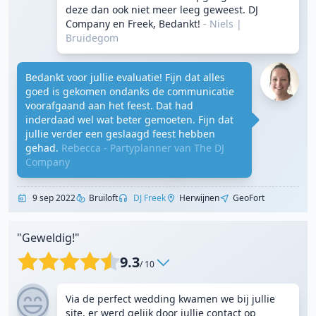
deze dan ook niet meer leeg geweest. DJ
Company en Freek, Bedankt!
- Niels
|
Bruidegom
Bedankt voor jullie evaluatie! Fijn dat alles
goed is gekomen ondanks de communicatie
voorafgaand aan het feest. Dat had
inderdaad wel wat beter gemoeten. Fijn dat
jullie verder een geslaagd feest hebben
gehad.
Rebecca - Partyplanner van The DJ
Company
9 sep 2022
Bruiloft
DJ Freek
Herwijnen
GeoFort
"Geweldig!"
9.3
/ 10
Via de perfect wedding kwamen we bij jullie
site, er werd gelijk door jullie contact op