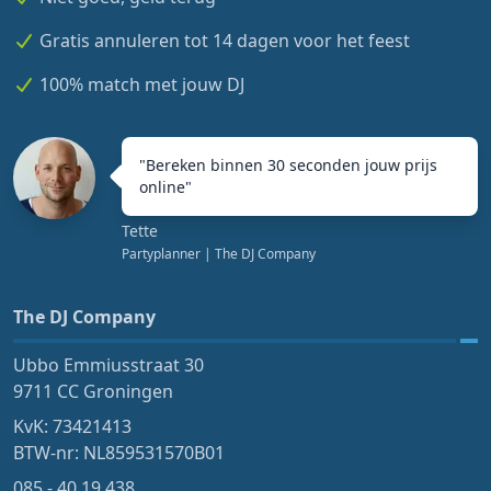
Gratis annuleren tot 14 dagen voor het feest
100% match met jouw DJ
"
Bereken binnen 30 seconden jouw prijs
online
"
Tette
Partyplanner
| The DJ Company
The DJ Company
Ubbo Emmiusstraat 30
9711 CC Groningen
KvK: 73421413
BTW-nr: NL859531570B01
085 - 40 19 438