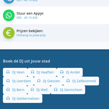
085 - 40 19 438
Stuur een Appje:
085 - 40 19 438
Prijzen bekijken:
Ontvang nu jouw prijs
Boek dé DJ uit jouw stad
DJ Veen
DJ Haaften
DJ Andel
DJ Leerdam
DJ Giessen
DJ Zaltbommel
DJ Bern
DJ Well
DJ Gorinchem
DJ Geldermalsen