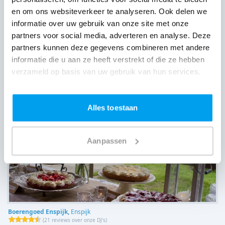
en om ons websiteverkeer te analyseren. Ook delen we
informatie over uw gebruik van onze site met onze
Landgoed Heerlijkheid Mariënwaerdt,
Beesd
partners voor social media, adverteren en analyse. Deze
(
24 reviews over onze DJ's
)
partners kunnen deze gegevens combineren met andere
informatie die u aan ze heeft verstrekt of die ze hebben
verzameld op basis van uw gebruik van hun services.
Alles toestaan
Aanpassen
Boerengoed Enspijk,
Enspijk
(
21 reviews over onze DJ's
)