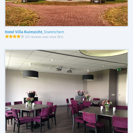
Hotel Villa Ruimzicht,
Doetinchem
(
23 reviews over onze DJ's
)