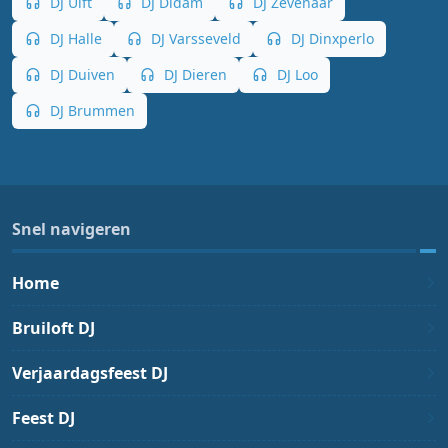
DJ Ulft
DJ Didam
DJ Zevenaar
DJ Halle
DJ Varsseveld
DJ Dinxperlo
DJ Duiven
DJ Dieren
DJ Loo
DJ Brummen
Snel navigeren
Home
Bruiloft DJ
Verjaardagsfeest DJ
Feest DJ