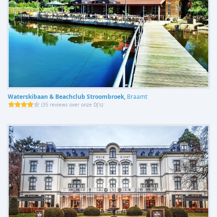
Waterskibaan & Beachclub Stroombroek,
Braamt
(
35 reviews over onze DJ's
)