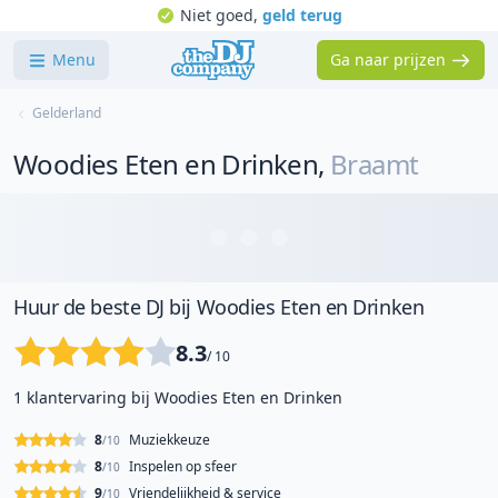
Niet goed,
geld terug
Menu
Ga naar prijzen
Gelderland
Woodies Eten en Drinken
,
Braamt
Huur de beste DJ bij Woodies Eten en Drinken
8.3
/ 10
1 klantervaring bij Woodies Eten en Drinken
8
Muziekkeuze
/10
8
Inspelen op sfeer
/10
9
Vriendelijkheid & service
/10