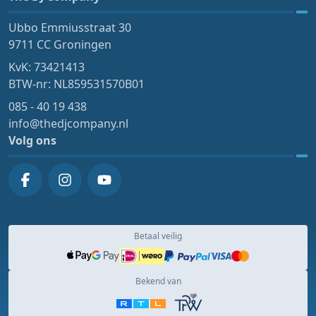
Ubbo Emmiusstraat 30
9711 CC Groningen
KvK: 73421413
BTW-nr: NL859531570B01
085 - 40 19 438
info@thedjcompany.nl
Volg ons
Betaal veilig
Bekend van