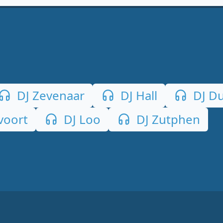
DJ Zevenaar
DJ Hall
DJ Du
voort
DJ Loo
DJ Zutphen