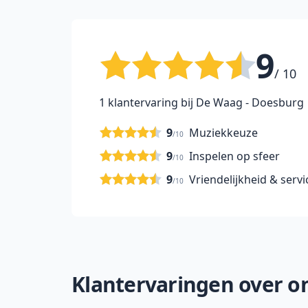
9
/ 10
1 klantervaring bij De Waag - Doesburg
9
Muziekkeuze
/10
9
Inspelen op sfeer
/10
9
Vriendelijkheid & servi
/10
Klantervaringen over on