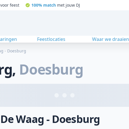
voor feest
100% match
met jouw DJ
varingen
Feestlocaties
Waar we draaie
g - Doesburg
rg
,
Doesburg
j De Waag - Doesburg