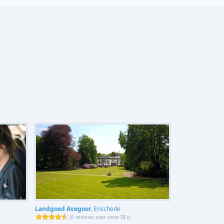
Landgoed Avegoor,
Enschede
(
6 reviews over onze DJ's
)