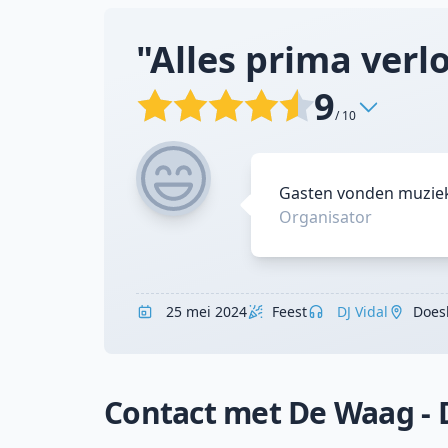
"Alles prima verlo
9
/ 10
Gasten vonden muziek 
Organisator
25 mei 2024
Feest
DJ Vidal
Does
Contact met De Waag -