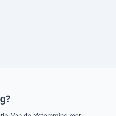
rg?
ntie. Van de afstemming met