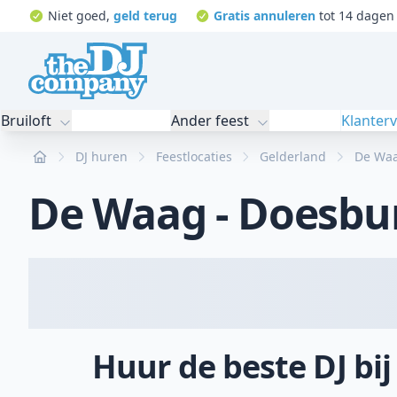
Niet goed,
geld terug
Gratis annuleren
tot 14 dagen 
Bruiloft
Ander feest
Klanter
Home
DJ huren
Feestlocaties
Gelderland
De Waa
De Waag - Doesbu
Huur de beste DJ bi