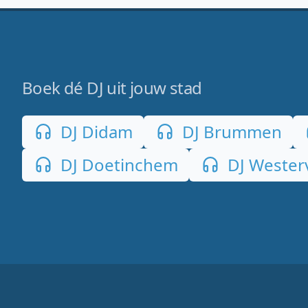
Boek dé DJ uit jouw stad
DJ Didam
DJ Brummen
DJ Doetinchem
DJ Wester