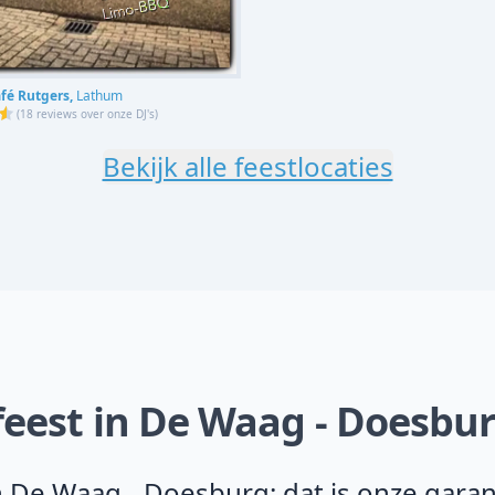
fé Rutgers,
Lathum
(
18 reviews over onze DJ's
)
Bekijk alle feestlocaties
feest in De Waag - Doesbu
 De Waag - Doesburg: dat is onze gara