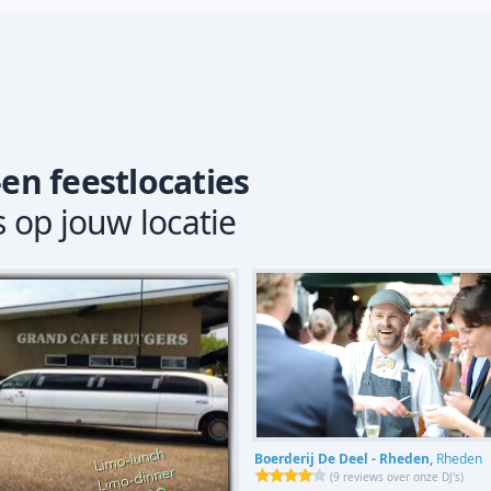
-en feestlocaties
s op jouw locatie
Boerderij De Deel - Rheden,
Rheden
(
9 reviews over onze DJ's
)