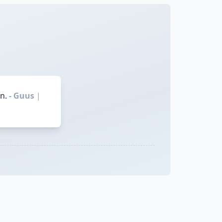
n.
- Guus
|