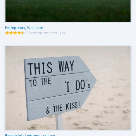
Pollepleats,
Westhem
(
92 reviews over onze DJ's
)
Beachclub Lemmer,
Lemmer