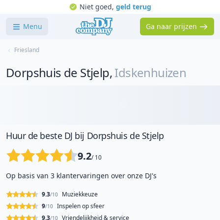
Niet goed,
geld terug
Menu
Ga naar prijzen
Friesland
Dorpshuis de Stjelp
,
Idskenhuizen
Huur de beste DJ bij Dorpshuis de Stjelp
9.2
/ 10
Op basis van 3 klantervaringen over onze DJ's
9.3
Muziekkeuze
/10
9
Inspelen op sfeer
/10
9.3
Vriendelijkheid & service
/10