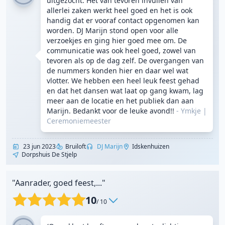
uitgezocht. Het van tevoren invullen van
allerlei zaken werkt heel goed en het is ook
handig dat er vooraf contact opgenomen kan
worden. DJ Marijn stond open voor alle
verzoekjes en ging hier goed mee om. De
communicatie was ook heel goed, zowel van
tevoren als op de dag zelf. De overgangen van
de nummers konden hier en daar wel wat
vlotter. We hebben een heel leuk feest gehad
en dat het dansen wat laat op gang kwam, lag
meer aan de locatie en het publiek dan aan
Marijn. Bedankt voor de leuke avond!!
- Ymkje
|
Ceremoniemeester
23 jun 2023
Bruiloft
DJ Marijn
Idskenhuizen
Dorpshuis De Stjelp
"Aanrader, goed feest,..."
10
/ 10