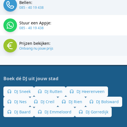
Bellen:
085 - 40 19 438
Stuur een Appje:
085 - 40 19 438
Prijzen bekijken:
Ontvang nu jouw prijs
Boek dé DJ uit jouw stad
DJ Sneek
DJ Rutten
DJ Heerenveen
DJ Nes
DJ Creil
DJ Rien
DJ Bolsward
DJ Baard
DJ Emmeloord
DJ Gorredijk