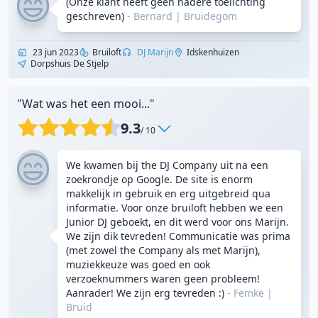
(Onze klant heeft geen nadere toelichting
geschreven)
- Bernard
|
Bruidegom
23 jun 2023
Bruiloft
DJ Marijn
Idskenhuizen
Dorpshuis De Stjelp
"Wat was het een mooi..."
9.3
/ 10
We kwamen bij the DJ Company uit na een
zoekrondje op Google. De site is enorm
makkelijk in gebruik en erg uitgebreid qua
informatie. Voor onze bruiloft hebben we een
Junior DJ geboekt, en dit werd voor ons Marijn.
We zijn dik tevreden! Communicatie was prima
(met zowel the Company als met Marijn),
muziekkeuze was goed en ook
verzoeknummers waren geen probleem!
Aanrader! We zijn erg tevreden :)
- Femke
|
Bruid