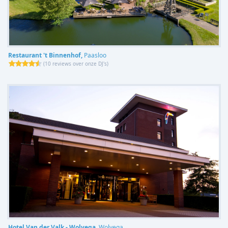
Restaurant 't Binnenhof,
Paasloo
(
10 reviews over onze DJ's
)
Hotel Van der Valk - Wolvega,
Wolvega