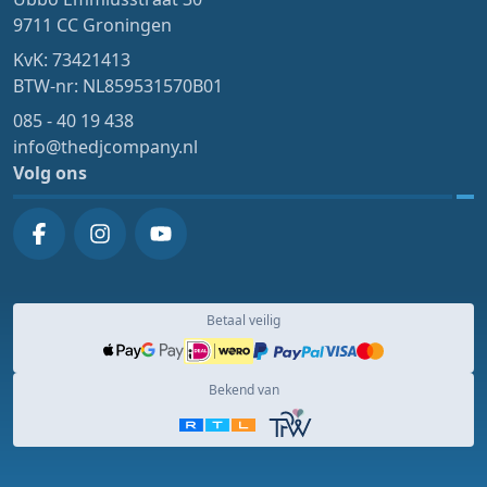
9711 CC Groningen
KvK: 73421413
BTW-nr: NL859531570B01
085 - 40 19 438
info@thedjcompany.nl
Volg ons
Betaal veilig
Bekend van