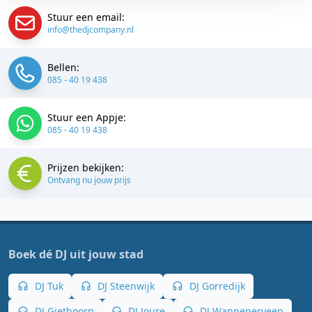
Stuur een email:
info@thedjcompany.nl
Bellen:
085 - 40 19 438
Stuur een Appje:
085 - 40 19 438
Prijzen bekijken:
Ontvang nu jouw prijs
Boek dé DJ uit jouw stad
DJ Tuk
DJ Steenwijk
DJ Gorredijk
DJ Giethoorn
DJ Joure
DJ Wanneperveen