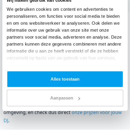
We gebruiken cookies om content en advertenties te
personaliseren, om functies voor social media te bieden
DJ huren voor jouw feest in Zalencentrum Klijnstra?
en om ons websiteverkeer te analyseren. Ook delen we
informatie over uw gebruik van onze site met onze
Een
DJ huren
zonder zorgen in Zalencentrum Klijnstra:
partners voor social media, adverteren en analyse. Deze
dat is onze garantie. Van de afstemming met de locatie
partners kunnen deze gegevens combineren met andere
tot een reserve DJ. Wij zorgen dat het goed komt. Maar
informatie die u aan ze heeft verstrekt of die ze hebben
verzameld op basis van uw gebruik van hun services.
voordat je een DJ voor jouw feest gaat boeken, wil je
natuurlijk weten wat het kost.
Alles toestaan
Een
DJ boeken uit Friesland
was nog nooit zo makkelijk.
Daarom kun je bij ons online de prijs berekenen voor
jouw feest. Ook kun je nu boeken of een vrijblijvende
Aanpassen
offerte aanvragen. Huur de beste DJ uit Wolvega en
omgeving, en check dus direct
onze prijzen voor jouw
DJ
.