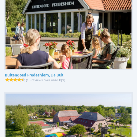
Buitengoed Fredeshiem,
De Bult
(
13 reviews over onze DJ's
)