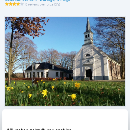
(
6 reviews over onze DJ's
)
Het Koloniekerkje,
Wilhelminaoord
(
5 reviews over onze DJ's
)
Bekijk alle feestlocaties
Wij maken gebruik van cookies