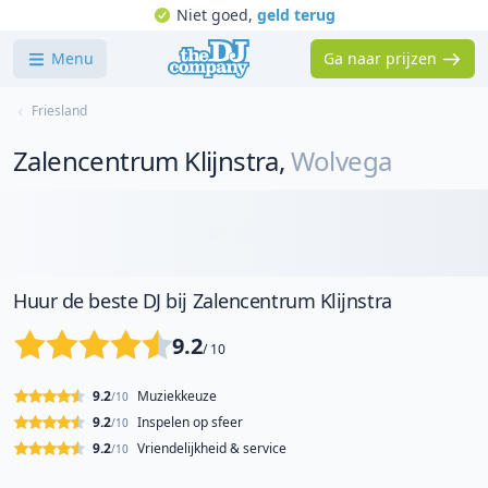
Niet goed,
geld terug
Menu
Ga naar prijzen
Friesland
Zalencentrum Klijnstra
,
Wolvega
Huur de beste DJ bij Zalencentrum Klijnstra
9.2
/ 10
9.2
Muziekkeuze
/10
9.2
Inspelen op sfeer
/10
9.2
Vriendelijkheid & service
/10