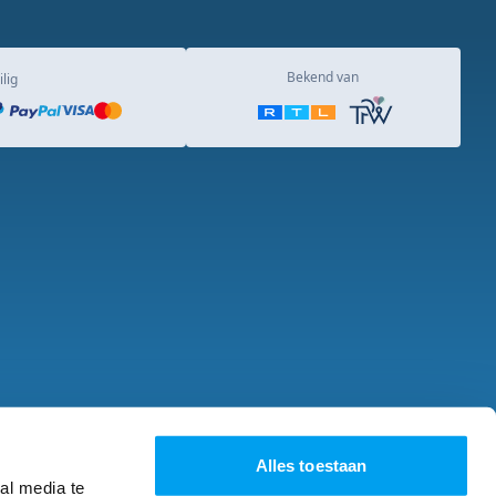
Bekend van
ilig
e vragen
Over ons
Alles toestaan
al media te