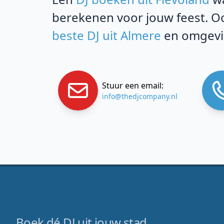
berekenen voor jouw feest. Oo
beste DJ uit Almere
en omgevin
Stuur een email:
info@thedjcompany.nl
Boek dé DJ uit jouw stad