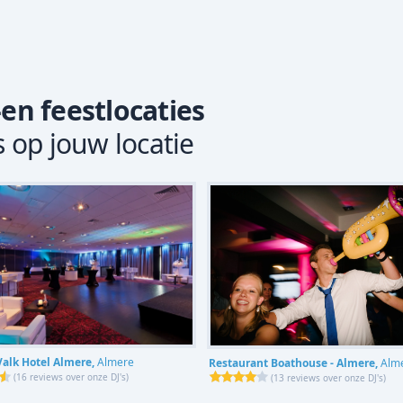
-en feestlocaties
s op jouw locatie
Valk Hotel Almere,
Almere
Restaurant Boathouse - Almere,
Alm
(
16 reviews over onze DJ's
)
(
13 reviews over onze DJ's
)