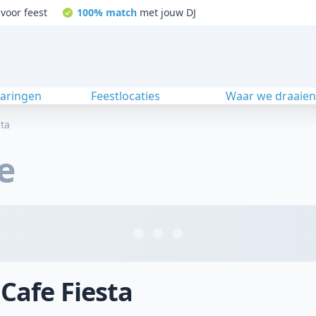
voor feest
100% match
met jouw DJ
varingen
Feestlocaties
Waar we draaie
sta
e
 Cafe Fiesta