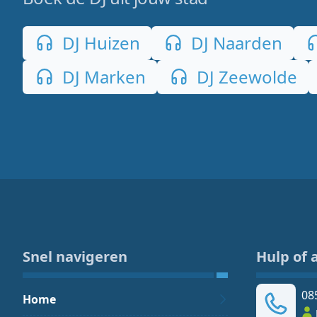
DJ Huizen
DJ Naarden
DJ Marken
DJ Zeewolde
Snel navigeren
Hulp of 
08
Home