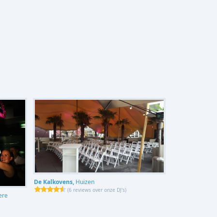
De Kalkovens,
Huizen
(
6 reviews over onze DJ's
)
ere