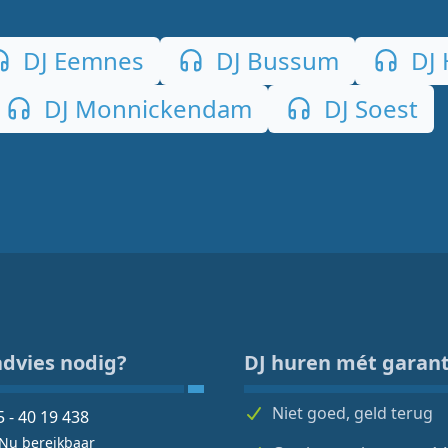
DJ Eemnes
DJ Bussum
DJ 
DJ Monnickendam
DJ Soest
advies nodig?
DJ huren mét garant
Niet goed, geld terug
5 - 40 19 438
Nu bereikbaar