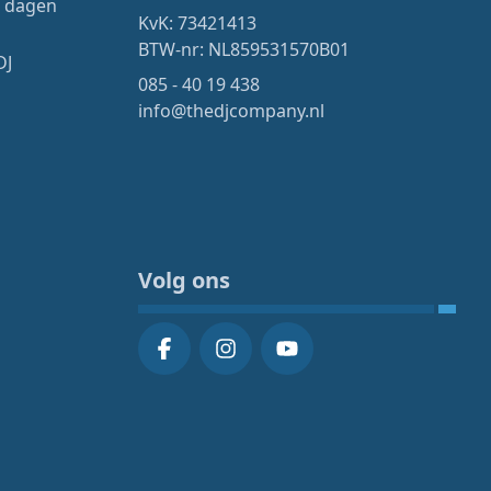
4 dagen
KvK: 73421413
BTW-nr: NL859531570B01
DJ
085 - 40 19 438
info@thedjcompany.nl
Volg ons