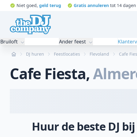
Niet goed,
geld terug
Gratis annuleren
tot 14 dagen 
Bruiloft
Ander feest
Klanter
Home
DJ huren
Feestlocaties
Flevoland
Cafe Fie
Cafe Fiesta
,
Almer
Huur de beste DJ bij