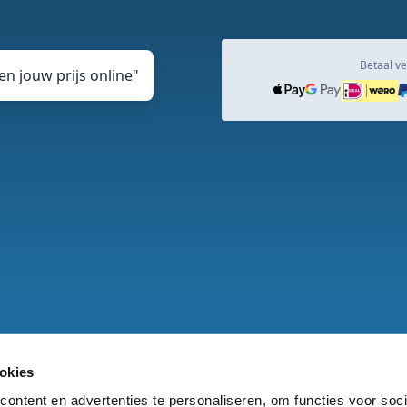
Betaal ve
n jouw prijs online
"
okies
den
Privacy en cookie Statement
DJ vacature
Veelgesteld
ontent en advertenties te personaliseren, om functies voor soci