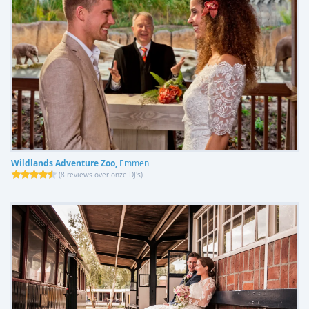
Wildlands Adventure Zoo,
Emmen
(
8 reviews over onze DJ's
)