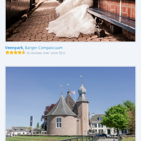
Veenpark,
Barger-Compascuum
(
4 reviews over onze DJ's
)