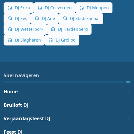
DJ Erica
DJ Coevorden
DJ Meppen
DJ Ees
DJ Ane
DJ Stadskanaal
DJ Westerbork
DJ Hardenberg
DJ Slagharen
DJ Grolloo
Snel navigeren
Home
Bruiloft DJ
Verjaardagsfeest DJ
Feest DJ