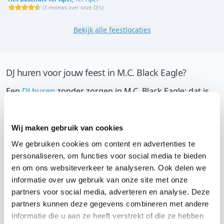
(
3 reviews over onze DJ's
)
Bekijk alle feestlocaties
DJ huren voor jouw feest in M.C. Black Eagle?
Een
DJ huren
zonder zorgen in M.C. Black Eagle: dat is
onze garantie. Van de afstemming met de locatie tot
een reserve DJ. Wij zorgen dat het goed komt. Maar
Wij maken gebruik van cookies
voordat je een DJ voor jouw feest gaat boeken, wil je
We gebruiken cookies om content en advertenties te
natuurlijk weten wat het kost.
personaliseren, om functies voor social media te bieden
en om ons websiteverkeer te analyseren. Ook delen we
Een
DJ boeken uit Drenthe
was nog nooit zo makkelijk.
informatie over uw gebruik van onze site met onze
Daarom kun je bij ons online de prijs berekenen voor
partners voor social media, adverteren en analyse. Deze
jouw feest. Ook kun je nu boeken of een vrijblijvende
partners kunnen deze gegevens combineren met andere
offerte aanvragen. Huur de beste DJ uit Zwartemeer en
informatie die u aan ze heeft verstrekt of die ze hebben