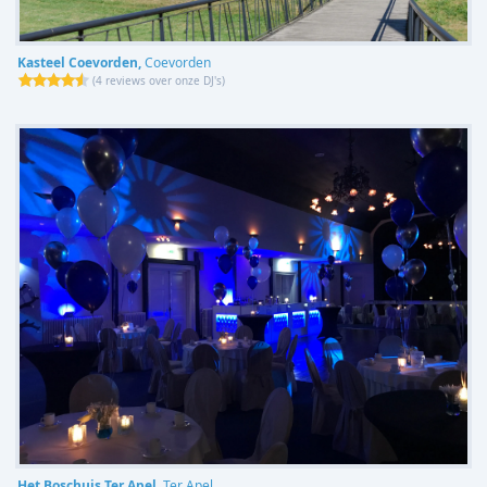
Kasteel Coevorden,
Coevorden
(
4 reviews over onze DJ's
)
Het Boschuis Ter Apel,
Ter Apel