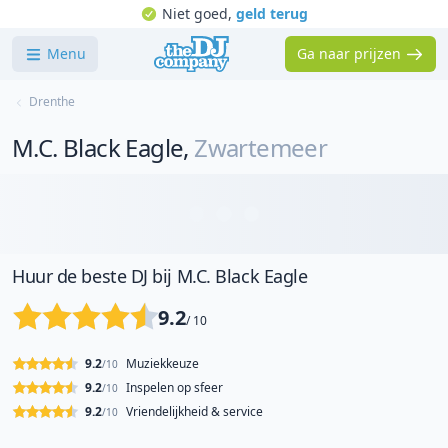
Niet goed,
geld terug
Menu
Ga naar prijzen
Drenthe
M.C. Black Eagle
,
Zwartemeer
Huur de beste DJ bij M.C. Black Eagle
9.2
/ 10
9.2
Muziekkeuze
/10
9.2
Inspelen op sfeer
/10
9.2
Vriendelijkheid & service
/10