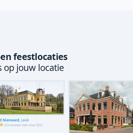
-en feestlocaties
s op jouw locatie
d Nienoord,
Leek
(
23 reviews over onze DJ's
)