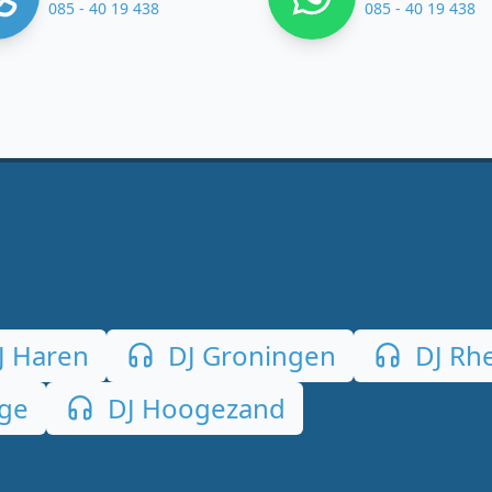
085 - 40 19 438
085 - 40 19 438
J Haren
DJ Groningen
DJ Rh
nge
DJ Hoogezand