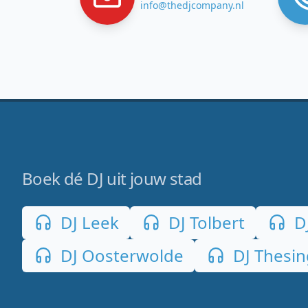
info@thedjcompany.nl
Boek dé DJ uit jouw stad
DJ Leek
DJ Tolbert
D
DJ Oosterwolde
DJ Thesi