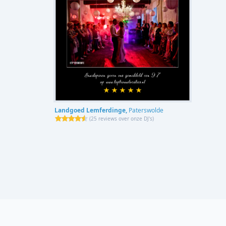
Landgoed Lemferdinge,
Paterswolde
(
25 reviews over onze DJ's
)