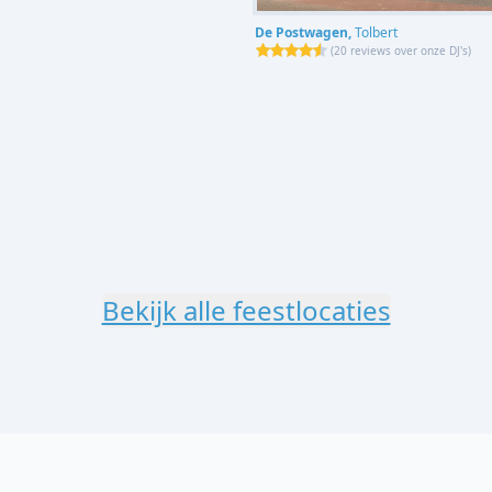
De Postwagen,
Tolbert
(
20 reviews over onze DJ's
)
Bekijk alle feestlocaties