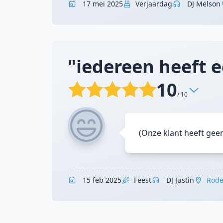
17 mei 2025
Verjaardag
DJ Melson
"iedereen heeft e
10
/ 10
(Onze klant heeft gee
15 feb 2025
Feest
DJ Justin
Rod