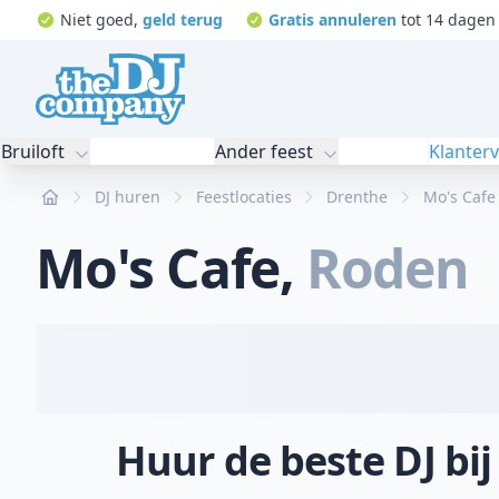
Niet goed,
geld terug
Gratis annuleren
tot 14 dagen 
Bruiloft
Ander feest
Klanter
Home
DJ huren
Feestlocaties
Drenthe
Mo's Cafe
Mo's Cafe
,
Roden
Huur de beste DJ bij