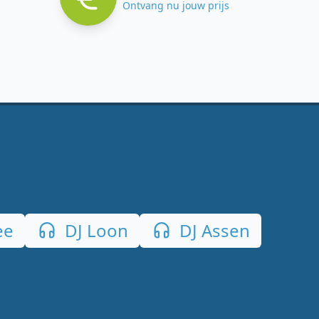
Ontvang nu jouw prijs
ee
DJ Loon
DJ Assen