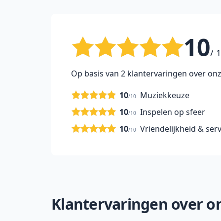
10
/ 
Op basis van 2 klantervaringen over onz
10
Muziekkeuze
/10
10
Inspelen op sfeer
/10
10
Vriendelijkheid & serv
/10
Klantervaringen over onz