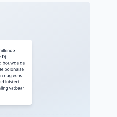
hillende
 Dj
nd bouwde de
de polonaise
en nog eens
d luistert
ling vatbaar.