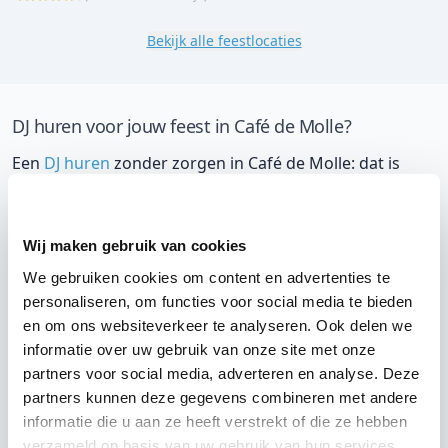
Bekijk alle feestlocaties
DJ huren voor jouw feest in Café de Molle?
Een
DJ huren
zonder zorgen in Café de Molle: dat is
onze garantie. Van de afstemming met de locatie tot
een reserve DJ. Wij zorgen dat het goed komt. Maar
voordat je een DJ voor jouw feest gaat boeken, wil je
Wij maken gebruik van cookies
natuurlijk weten wat het kost.
We gebruiken cookies om content en advertenties te
personaliseren, om functies voor social media te bieden
Een
DJ boeken uit Drenthe
was nog nooit zo makkelijk.
en om ons websiteverkeer te analyseren. Ook delen we
Daarom kun je bij ons online de prijs berekenen voor
informatie over uw gebruik van onze site met onze
jouw feest. Ook kun je nu boeken of een vrijblijvende
partners voor social media, adverteren en analyse. Deze
partners kunnen deze gegevens combineren met andere
offerte aanvragen. Huur de beste DJ uit
informatie die u aan ze heeft verstrekt of die ze hebben
Hollandscheveld en omgeving, en check dus direct
onze
verzameld op basis van uw gebruik van hun services.