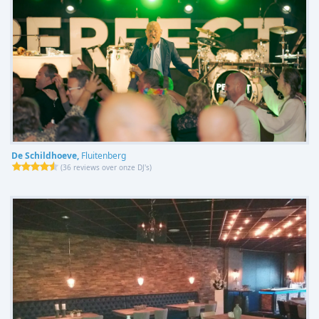
De Schildhoeve,
Fluitenberg
(
36 reviews over onze DJ's
)