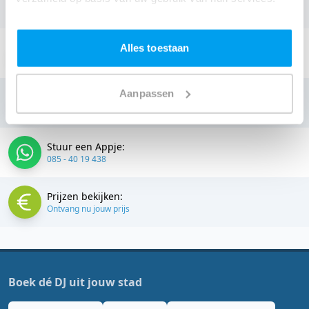
prijzen voor jouw DJ
.
Stuur een email:
Alles toestaan
info@thedjcompany.nl
Aanpassen
Bellen:
085 - 40 19 438
Stuur een Appje:
085 - 40 19 438
Prijzen bekijken:
Ontvang nu jouw prijs
Boek dé DJ uit jouw stad