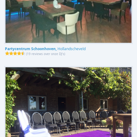
Partycentrum Schoonhoven,
Hollandscheveld
(
19 reviews over onze DJ's
)