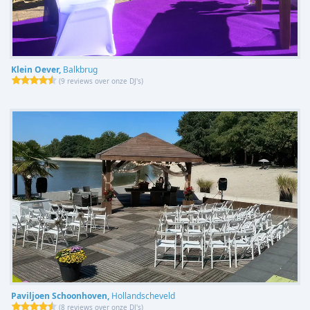
Klein Oever,
Balkbrug
(
9 reviews over onze DJ's
)
Paviljoen Schoonhoven,
Hollandscheveld
(
8 reviews over onze DJ's
)