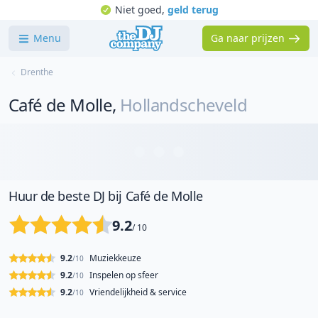
Niet goed,
geld terug
Menu
Ga naar prijzen
Drenthe
Café de Molle
,
Hollandscheveld
Huur de beste DJ bij Café de Molle
9.2
/ 10
9.2
Muziekkeuze
/10
9.2
Inspelen op sfeer
/10
9.2
Vriendelijkheid & service
/10