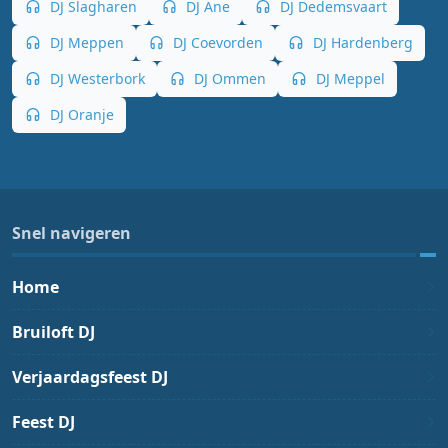
DJ Slagharen
DJ Ane
DJ Dedemsvaart
DJ Meppen
DJ Coevorden
DJ Hardenberg
DJ Westerbork
DJ Ommen
DJ Meppel
DJ Oranje
Snel navigeren
Home
Bruiloft DJ
Verjaardagsfeest DJ
Feest DJ