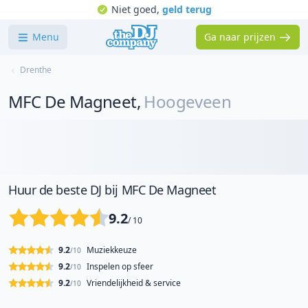
Niet goed,
geld terug
Menu
Ga naar prijzen
Drenthe
MFC De Magneet
,
Hoogeveen
Huur de beste DJ bij MFC De Magneet
9.2
/ 10
9.2
Muziekkeuze
/10
9.2
Inspelen op sfeer
/10
9.2
Vriendelijkheid & service
/10