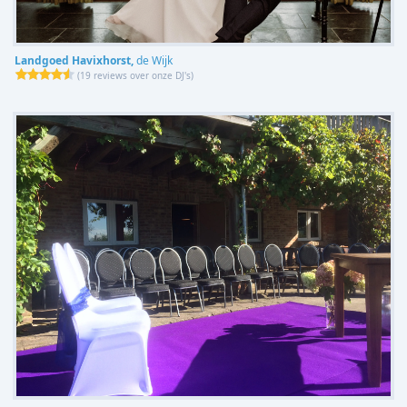
Landgoed Havixhorst,
de Wijk
(
19 reviews over onze DJ's
)