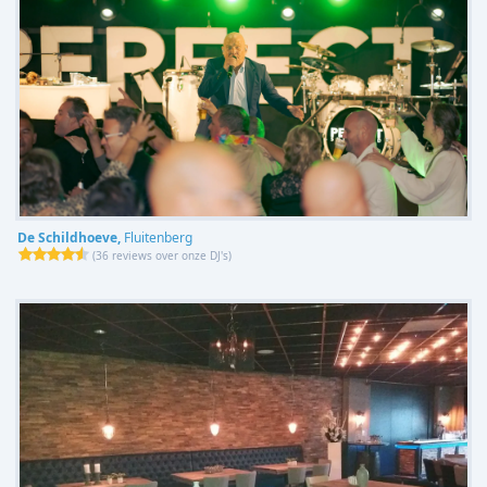
De Schildhoeve,
Fluitenberg
(
36 reviews over onze DJ's
)