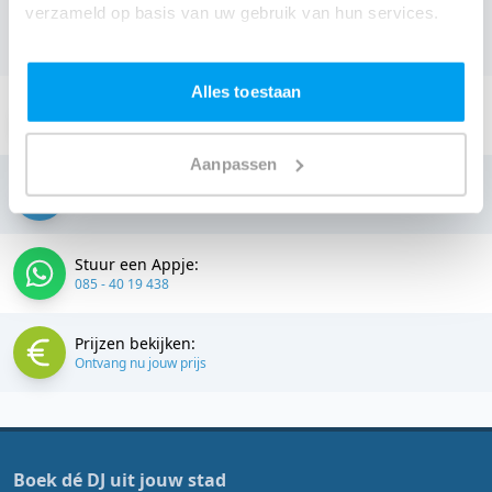
omgeving, en check dus direct
onze prijzen voor jouw
verzameld op basis van uw gebruik van hun services.
DJ
.
Alles toestaan
Stuur een email:
info@thedjcompany.nl
Aanpassen
Bellen:
085 - 40 19 438
Stuur een Appje:
085 - 40 19 438
Prijzen bekijken:
Ontvang nu jouw prijs
Boek dé DJ uit jouw stad