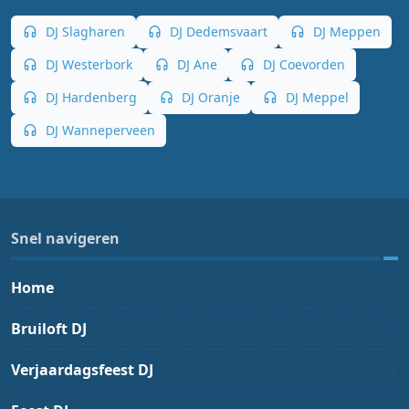
DJ Slagharen
DJ Dedemsvaart
DJ Meppen
DJ Westerbork
DJ Ane
DJ Coevorden
DJ Hardenberg
DJ Oranje
DJ Meppel
DJ Wanneperveen
Snel navigeren
Home
Bruiloft DJ
Verjaardagsfeest DJ