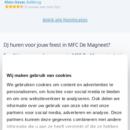
Klein Oever,
Balkbrug
(
9 reviews over onze DJ's
)
Bekijk alle feestlocaties
DJ huren voor jouw feest in MFC De Magneet?
Een
DJ huren
zonder zorgen in MFC De Magneet: dat is
onze garantie. Van de afstemming met de locatie tot
een reserve DJ. Wij zorgen dat het goed komt. Maar
Wij maken gebruik van cookies
voordat je een DJ voor jouw feest gaat boeken, wil je
We gebruiken cookies om content en advertenties te
natuurlijk weten wat het kost.
personaliseren, om functies voor social media te bieden
en om ons websiteverkeer te analyseren. Ook delen we
Een
DJ boeken uit Drenthe
was nog nooit zo makkelijk.
informatie over uw gebruik van onze site met onze
Daarom kun je bij ons online de prijs berekenen voor
partners voor social media, adverteren en analyse. Deze
jouw feest. Ook kun je nu boeken of een vrijblijvende
partners kunnen deze gegevens combineren met andere
offerte aanvragen.
Huur de beste DJ uit Hoogeveen
en
informatie die u aan ze heeft verstrekt of die ze hebben