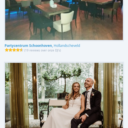
Partycentrum Schoonhoven,
Hollandscheveld
(
19 reviews over onze DJ's
)