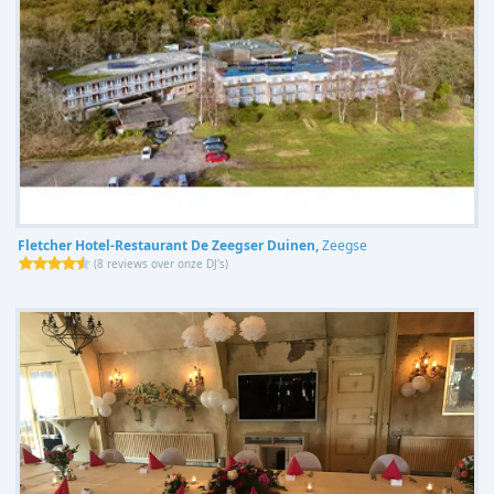
Fletcher Hotel-Restaurant De Zeegser Duinen,
Zeegse
(
8 reviews over onze DJ's
)