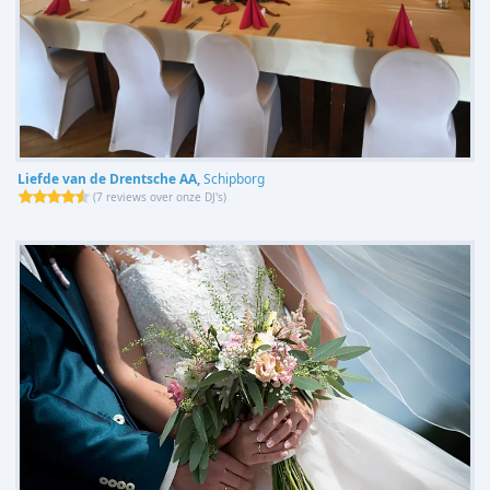
Liefde van de Drentsche AA,
Schipborg
(
7 reviews over onze DJ's
)