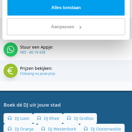
Stuur een email:
Alles toestaan
info@thedjcompany.nl
Bellen:
Aanpassen
085 - 40 19 438
Stuur een Appje:
085 - 40 19 438
Prijzen bekijken:
Ontvang nu jouw prijs
Boek dé DJ uit jouw stad
DJ Loon
DJ Rhee
DJ Grolloo
DJ Oranje
DJ Westerbork
DJ Oosterwolde