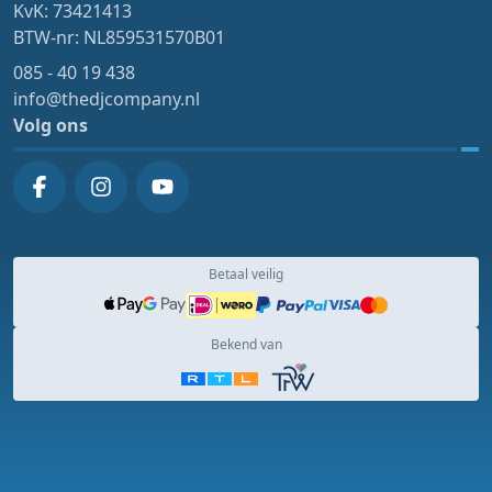
KvK: 73421413
BTW-nr: NL859531570B01
085 - 40 19 438
info@thedjcompany.nl
Volg ons
Betaal veilig
Bekend van