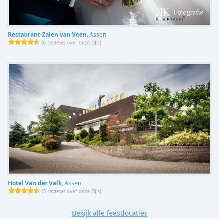
Restaurant-Zalen van Veen,
Assen
(
6 reviews over onze DJ's
)
Hotel Van der Valk,
Assen
(
5 reviews over onze DJ's
)
Bekijk alle feestlocaties