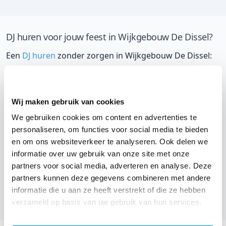
DJ huren voor jouw feest in Wijkgebouw De Dissel?
Een
DJ huren
zonder zorgen in Wijkgebouw De Dissel:
dat is onze garantie. Van de afstemming met de locatie
tot een reserve DJ. Wij zorgen dat het goed komt. Maar
voordat je een DJ voor jouw feest gaat boeken, wil je
Wij maken gebruik van cookies
natuurlijk weten wat het kost.
We gebruiken cookies om content en advertenties te
personaliseren, om functies voor social media te bieden
Een
DJ boeken uit Drenthe
was nog nooit zo makkelijk.
en om ons websiteverkeer te analyseren. Ook delen we
Daarom kun je bij ons online de prijs berekenen voor
informatie over uw gebruik van onze site met onze
jouw feest. Ook kun je nu boeken of een vrijblijvende
partners voor social media, adverteren en analyse. Deze
offerte aanvragen.
Huur de beste DJ uit Assen
en
partners kunnen deze gegevens combineren met andere
omgeving, en check dus direct
onze prijzen voor jouw
informatie die u aan ze heeft verstrekt of die ze hebben
verzameld op basis van uw gebruik van hun services.
DJ
.