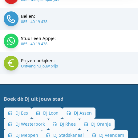
Bellen:
085 - 40 19 438
Stuur een Appje:
085 - 40 19 438
Prijzen bekijken:
Ontvang nu jouw prijs
Boek dé DJ uit jouw stad
DJ Ees
DJ Loon
DJ Assen
DJ Westerbork
DJ Rhee
DJ Oranje
DJ Meppen
DJ Stadskanaal
DJ Veendam