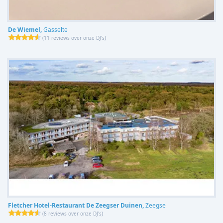
De Wiemel,
Gasselte
(
11 reviews over onze DJ's
)
Fletcher Hotel-Restaurant De Zeegser Duinen,
Zeegse
(
8 reviews over onze DJ's
)