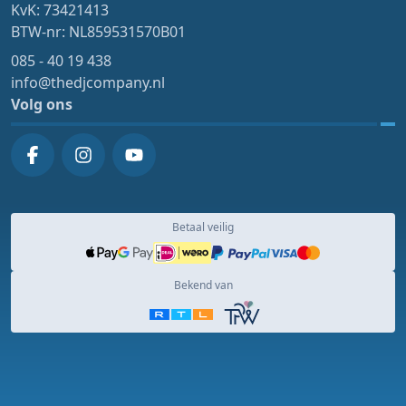
KvK: 73421413
BTW-nr: NL859531570B01
085 - 40 19 438
info@thedjcompany.nl
Volg ons
Betaal veilig
Bekend van