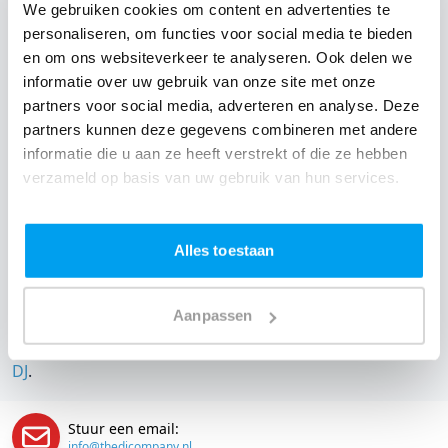
We gebruiken cookies om content en advertenties te
DJ huren voor jouw feest in Café-Restauarant
personaliseren, om functies voor social media te bieden
Hofsteenge?
en om ons websiteverkeer te analyseren. Ook delen we
Een
DJ huren
zonder zorgen in Café-Restauarant
informatie over uw gebruik van onze site met onze
Hofsteenge: dat is onze garantie. Van de afstemming
partners voor social media, adverteren en analyse. Deze
met de locatie tot een reserve DJ. Wij zorgen dat het
partners kunnen deze gegevens combineren met andere
informatie die u aan ze heeft verstrekt of die ze hebben
goed komt. Maar voordat je een DJ voor jouw feest gaat
verzameld op basis van uw gebruik van hun services.
boeken, wil je natuurlijk weten wat het kost.
Een
DJ boeken uit Drenthe
was nog nooit zo makkelijk.
Alles toestaan
Daarom kun je bij ons online de prijs berekenen voor
jouw feest. Ook kun je nu boeken of een vrijblijvende
offerte aanvragen.
Huur de beste DJ uit Grolloo
en
Aanpassen
omgeving, en check dus direct
onze prijzen voor jouw
DJ
.
Stuur een email:
info@thedjcompany.nl