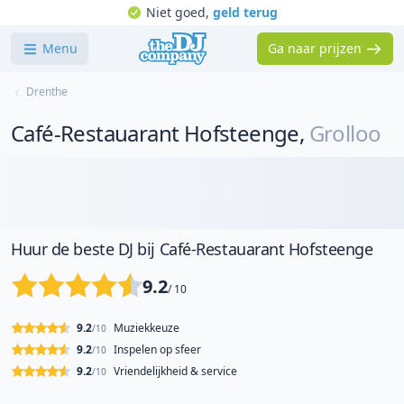
Niet goed,
geld terug
Menu
Ga naar prijzen
Drenthe
Café-Restauarant Hofsteenge
,
Grolloo
Huur de beste DJ bij Café-Restauarant Hofsteenge
9.2
/ 10
9.2
Muziekkeuze
/10
9.2
Inspelen op sfeer
/10
9.2
Vriendelijkheid & service
/10