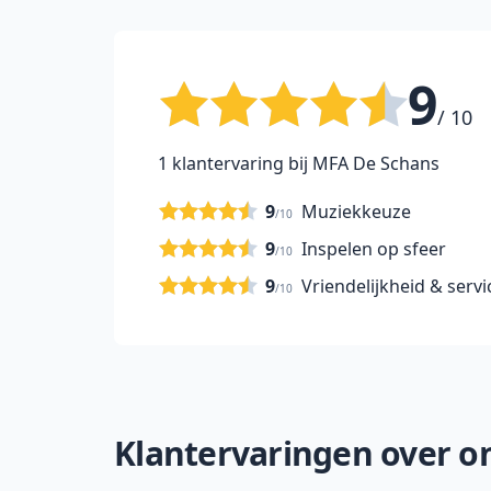
9
/ 10
1 klantervaring bij MFA De Schans
9
Muziekkeuze
/10
9
Inspelen op sfeer
/10
9
Vriendelijkheid & servi
/10
Klantervaringen over on