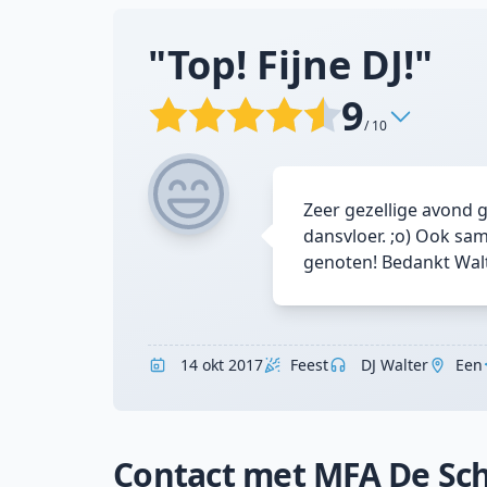
"Top! Fijne DJ!"
9
/ 10
Zeer gezellige avond 
dansvloer. ;o) Ook sa
genoten! Bedankt Walt
14 okt 2017
Feest
DJ Walter
Een
Contact met MFA De Sc