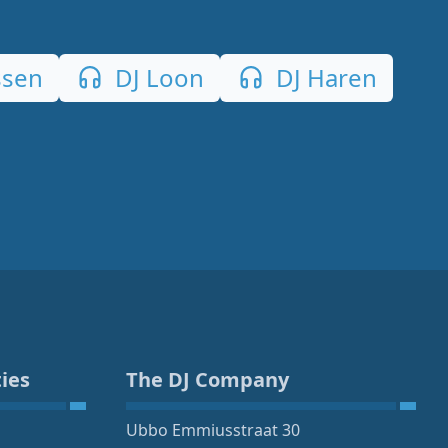
ssen
DJ Loon
DJ Haren
ies
The DJ Company
Ubbo Emmiusstraat 30