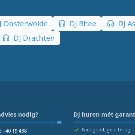
J Oosterwolde
DJ Rhee
DJ A
DJ Drachten
advies nodig?
DJ huren mét garant
Niet goed, geld terug
5 - 40 19 438