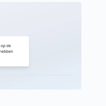
 op de
 hebben