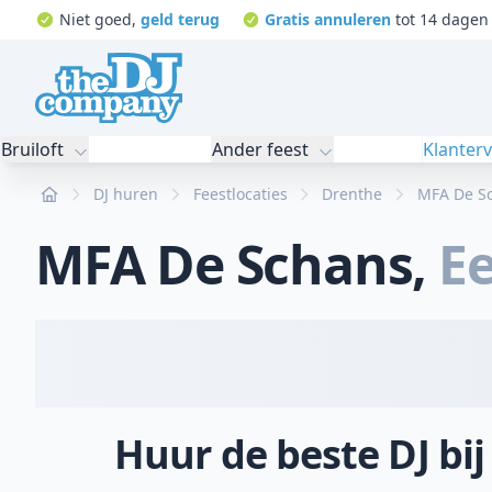
Niet goed,
geld terug
Gratis annuleren
tot 14 dagen 
Bruiloft
Ander feest
Klanter
Home
DJ huren
Feestlocaties
Drenthe
MFA De S
MFA De Schans
,
E
Huur de beste DJ bi