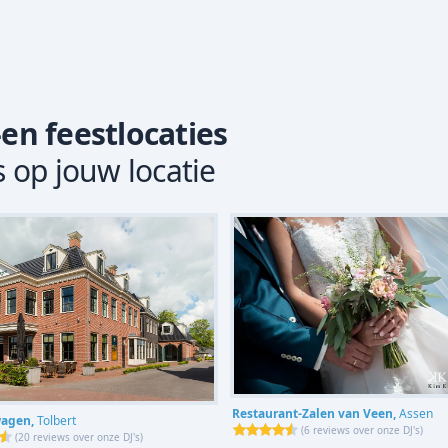
-en feestlocaties
s op jouw locatie
Restaurant-Zalen van Veen,
Assen
wagen,
Tolbert
(
6 reviews over onze DJ's
)
(
20 reviews over onze DJ's
)