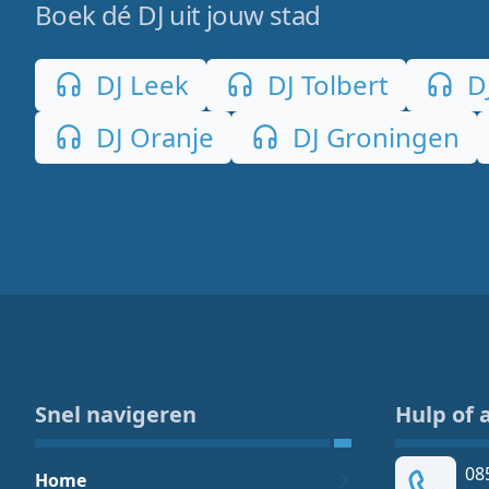
Boek dé DJ uit jouw stad
DJ Leek
DJ Tolbert
D
DJ Oranje
DJ Groningen
Snel navigeren
Hulp of 
08
Home