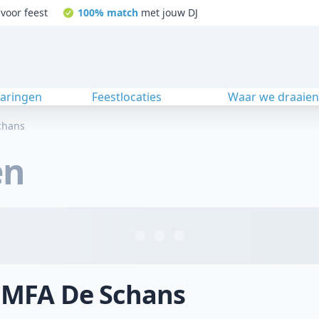
voor feest
100% match
met jouw DJ
varingen
Feestlocaties
Waar we draaie
chans
en
j MFA De Schans