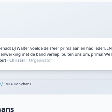
gehad! DJ Walter voelde de sfeer prima aan en had iederEEN
menwerking met de band verliep, buiten ons om, prima! We
er!
- Christel
|
Organisator
MFA De Schans
hans