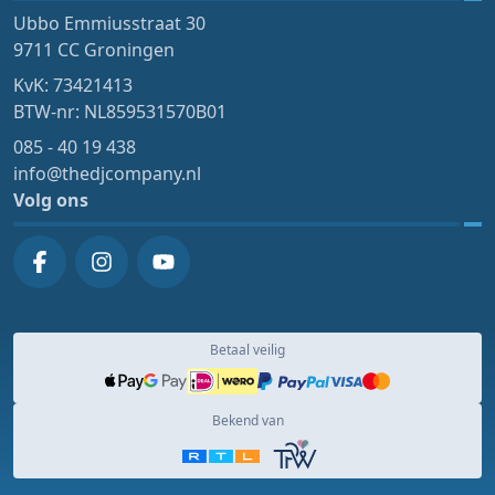
Ubbo Emmiusstraat 30
9711 CC Groningen
KvK: 73421413
BTW-nr: NL859531570B01
085 - 40 19 438
info@thedjcompany.nl
Volg ons
Betaal veilig
Bekend van