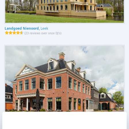
Landgoed Nienoord,
Leek
(
23 reviews over onze DJ's
)