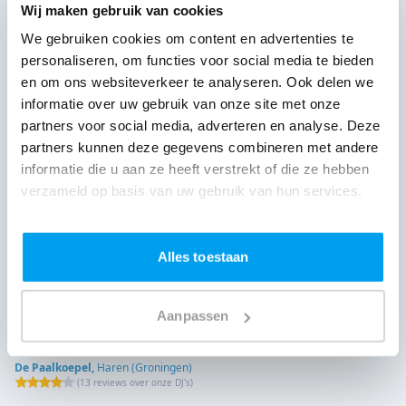
Wij maken gebruik van cookies
De Postwagen,
Tolbert
(
20 reviews over onze DJ's
)
We gebruiken cookies om content en advertenties te
personaliseren, om functies voor social media te bieden
en om ons websiteverkeer te analyseren. Ook delen we
informatie over uw gebruik van onze site met onze
partners voor social media, adverteren en analyse. Deze
partners kunnen deze gegevens combineren met andere
informatie die u aan ze heeft verstrekt of die ze hebben
verzameld op basis van uw gebruik van hun services.
Alles toestaan
Aanpassen
De Paalkoepel,
Haren (Groningen)
(
13 reviews over onze DJ's
)