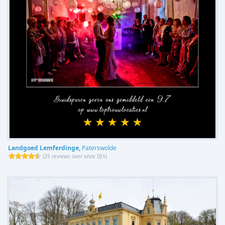
Landgoed Lemferdinge,
Paterswolde
(
25 reviews over onze DJ's
)