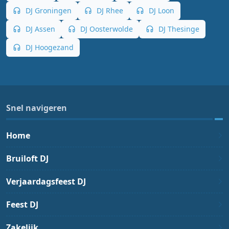
DJ Groningen
DJ Rhee
DJ Loon
DJ Assen
DJ Oosterwolde
DJ Thesinge
DJ Hoogezand
Snel navigeren
Home
Bruiloft DJ
Verjaardagsfeest DJ
Feest DJ
Zakelijk