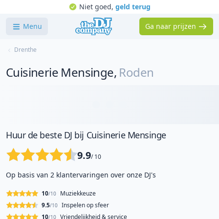
Niet goed,
geld terug
Menu
Ga naar prijzen
Drenthe
Cuisinerie Mensinge
,
Roden
Huur de beste DJ bij Cuisinerie Mensinge
9.9
/ 10
Op basis van 2 klantervaringen over onze DJ's
10
Muziekkeuze
/10
9.5
Inspelen op sfeer
/10
10
Vriendelijkheid & service
/10