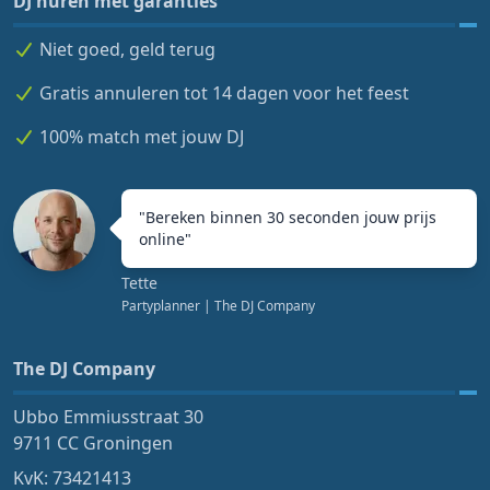
DJ huren mét garanties
Niet goed, geld terug
Gratis annuleren tot 14 dagen voor het feest
100% match met jouw DJ
"
Bereken binnen 30 seconden jouw prijs
online
"
Tette
Partyplanner
| The DJ Company
The DJ Company
Ubbo Emmiusstraat 30
9711 CC Groningen
KvK: 73421413