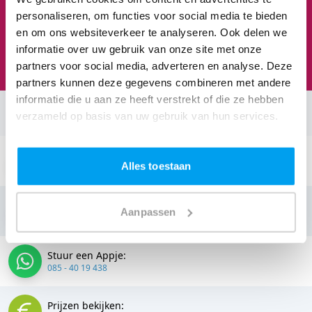
personaliseren, om functies voor social media te bieden
en om ons websiteverkeer te analyseren. Ook delen we
Feesten om naar uit te kijken
informatie over uw gebruik van onze site met onze
We staan te popelen!
partners voor social media, adverteren en analyse. Deze
partners kunnen deze gegevens combineren met andere
informatie die u aan ze heeft verstrekt of die ze hebben
verzameld op basis van uw gebruik van hun services.
Neem contact op:
Stuur een email:
Alles toestaan
info@thedjcompany.nl
Bellen:
Aanpassen
085 - 40 19 438
Stuur een Appje:
085 - 40 19 438
Prijzen bekijken: