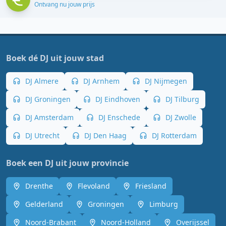
Ontvang nu jouw prijs
Boek dé DJ uit jouw stad
DJ Almere
DJ Arnhem
DJ Nijmegen
DJ Groningen
DJ Eindhoven
DJ Tilburg
DJ Amsterdam
DJ Enschede
DJ Zwolle
DJ Utrecht
DJ Den Haag
DJ Rotterdam
Boek een DJ uit jouw provincie
Drenthe
Flevoland
Friesland
Gelderland
Groningen
Limburg
Noord-Brabant
Noord-Holland
Overijssel