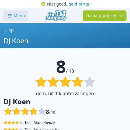
Niet goed,
geld terug
Menu
Ga naar prijzen
DJ's
DJ Koen
8
/ 10
gem. uit 1 klantervaringen
DJ Koen
8
/ 10
8
Muziekkeuze
/10
7
Inspelen op sfeer
/10