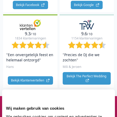
Bekijk Facebook 
Bekijk Google 
9.3
9.6
/ 10
/ 10
1834 klantervaringen
1154 klantervaringen
"Een onvergetelijk feest en
"Precies de DJ die we
helemaal ontzorgd"
zochten"
Hans
Mili & Jeroen
Bekijk The Perfect Wedding 
Bekijk Klantenvertellen 
Wij maken gebruik van cookies
1
3
8
3
We gebruiken cookies om content en advertenties te