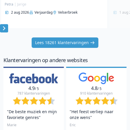
Petra
|
Jarige
2 aug 2026
Verjaardag
Velserbroek
1 aug 
Item
1
Lees 18261 klantervaringen
of
10
Klantervaringen op andere websites
4.9
4.8
/ 5
/ 5
787 klantervaringen
910 klantervaringen
"De beste muziek en mijn
"Het feest verliep naar
favoriete genres"
onze wens"
Marie
Eric