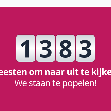
1
3
8
3
eesten om naar uit te kijk
We staan te popelen!