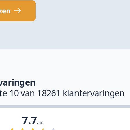
jzen
varingen
ste 10 van 18261 klantervaringen
7.7
/ 10