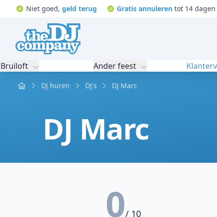
Niet goed,
geld terug
Gratis annuleren
tot 14 dagen 
Bruiloft
Ander feest
Klanter
Home
DJ huren
DJ's
DJ Marc
DJ Marc
0
/ 10