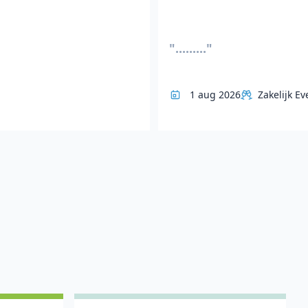
"........."
1 aug 2026
Zakelijk Ev