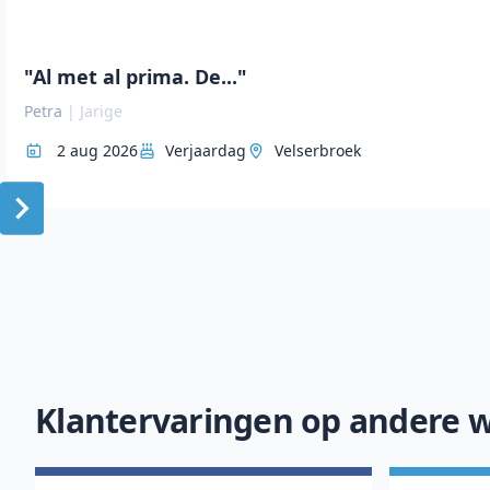
"Al met al prima. De..."
Petra
|
Jarige
2 aug 2026
Verjaardag
Velserbroek
Item
1
of
10
Klantervaringen op andere w