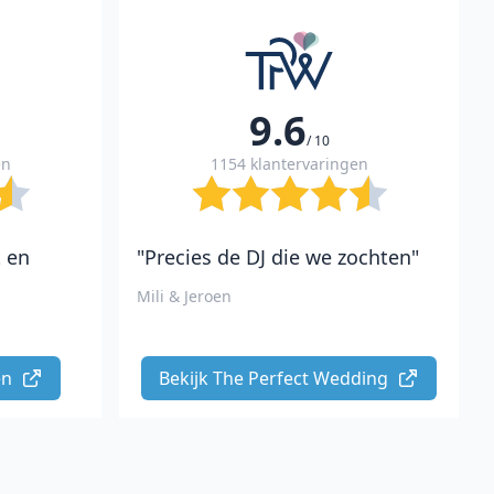
9.6
/ 10
en
1154 klantervaringen
t en
"Precies de DJ die we zochten"
Mili & Jeroen
n 
Bekijk The Perfect Wedding 