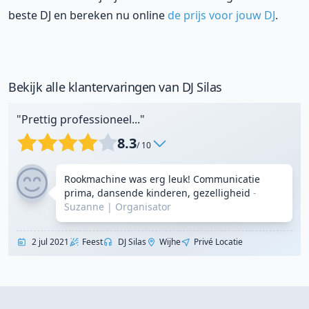
beste DJ en bereken nu online
de prijs voor jouw DJ
.
Bekijk alle klantervaringen van DJ Silas
"Prettig professioneel..."
8.3
/ 10
Rookmachine was erg leuk! Communicatie
prima, dansende kinderen, gezelligheid
-
Suzanne
|
Organisator
2 jul 2021
Feest
DJ Silas
Wijhe
Privé Locatie