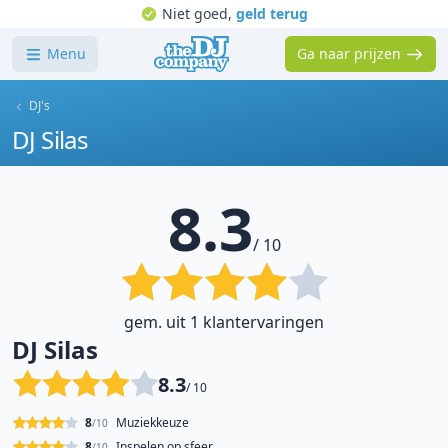
Niet goed,
geld terug
Menu
Ga naar prijzen
DJ's
DJ Silas
8.3
/ 10
gem. uit 1 klantervaringen
DJ Silas
8.3
/ 10
8
Muziekkeuze
/10
8
Inspelen op sfeer
/10