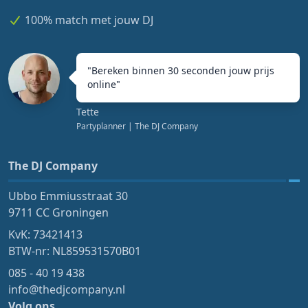
100% match met jouw DJ
"
Bereken binnen 30 seconden jouw prijs
online
"
Tette
Partyplanner
| The DJ Company
The DJ Company
Ubbo Emmiusstraat 30
9711 CC Groningen
KvK: 73421413
BTW-nr: NL859531570B01
085 - 40 19 438
info@thedjcompany.nl
Volg ons