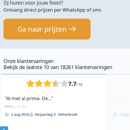
DJ huren voor jouw feest?
Ontvang direct prijzen per WhatsApp of sms
Ga naar prijzen
Onze klantervaringen
Bekijk de laatste 10 van 18261 klantervaringen
7.7
/ 10
"Al met al prima. De..."
"........."
Petra
|
Jarige
2 aug 2026
Verjaardag
Velserbroek
1 aug 