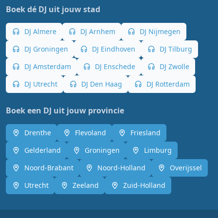
Boek dé DJ uit jouw stad
DJ Almere
DJ Arnhem
DJ Nijmegen
DJ Groningen
DJ Eindhoven
DJ Tilburg
DJ Amsterdam
DJ Enschede
DJ Zwolle
DJ Utrecht
DJ Den Haag
DJ Rotterdam
Boek een DJ uit jouw provincie
Drenthe
Flevoland
Friesland
Gelderland
Groningen
Limburg
Noord-Brabant
Noord-Holland
Overijssel
Utrecht
Zeeland
Zuid-Holland