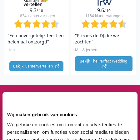
9.3
9.6
/ 10
/ 10
1834 klantervaringen
1154 klantervaringen
"Een onvergetelijk feest en
"Precies de DJ die we
helemaal ontzorgd"
zochten"
Hans
Mili & Jeroen
Bekijk The Perfect Wedding 
Bekijk Klantenvertellen 
1
3
8
3
Wij maken gebruik van cookies
We gebruiken cookies om content en advertenties te
Feesten om naar uit te kijken
personaliseren, om functies voor social media te bieden
We staan te popelen!
en om ons websiteverkeer te analyseren. Ook delen we