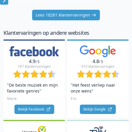
Item
1
Lees 18261 klantervaringen
of
10
Klantervaringen op andere websites
4.9
4.8
/ 5
/ 5
787 klantervaringen
910 klantervaringen
"De beste muziek en mijn
"Het feest verliep naar
favoriete genres"
onze wens"
Marie
Eric
Bekijk Facebook 
Bekijk Google 