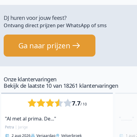
DJ huren voor jouw feest?
Ontvang direct prijzen per WhatsApp of sms
Ga naar prijzen
Onze klantervaringen
Bekijk de laatste 10 van 18261 klantervaringen
7.7
/ 10
"Al met al prima. De..."
"........."
Petra
|
Jarige
2 aug 2026
Verjaardag
Velserbroek
1 aug 