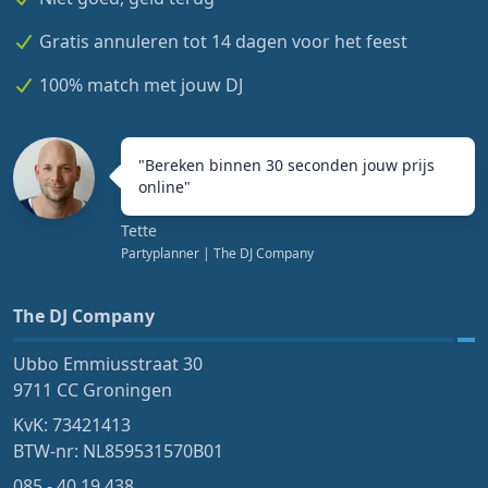
Gratis annuleren tot 14 dagen voor het feest
100% match met jouw DJ
"
Bereken binnen 30 seconden jouw prijs
online
"
Tette
Partyplanner
| The DJ Company
The DJ Company
Ubbo Emmiusstraat 30
9711 CC Groningen
KvK: 73421413
BTW-nr: NL859531570B01
085 - 40 19 438