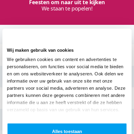
Feesten om naar uit te kijken
We staan te popelen!
Neem contact op:
Wij maken gebruik van cookies
Stuur een email:
info@thedjcompany.nl
We gebruiken cookies om content en advertenties te
personaliseren, om functies voor social media te bieden
en om ons websiteverkeer te analyseren. Ook delen we
Bellen:
085 - 40 19 438
informatie over uw gebruik van onze site met onze
partners voor social media, adverteren en analyse. Deze
partners kunnen deze gegevens combineren met andere
Stuur een Appje:
085 - 40 19 438
informatie die u aan ze heeft verstrekt of die ze hebben
verzameld op basis van uw gebruik van hun services.
Prijzen bekijken:
Ontvang nu jouw prijs
Alles toestaan