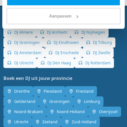
Aanpassen
Boek dé DJ uit jouw stad
DJ Almere
DJ Arnhem
DJ Nijmegen
DJ Groningen
DJ Eindhoven
DJ Tilburg
DJ Amsterdam
DJ Enschede
DJ Zwolle
DJ Utrecht
DJ Den Haag
DJ Rotterdam
Boek een DJ uit jouw provincie
Drenthe
Flevoland
Friesland
Gelderland
Groningen
Limburg
Noord-Brabant
Noord-Holland
Overijssel
Utrecht
Zeeland
Zuid-Holland