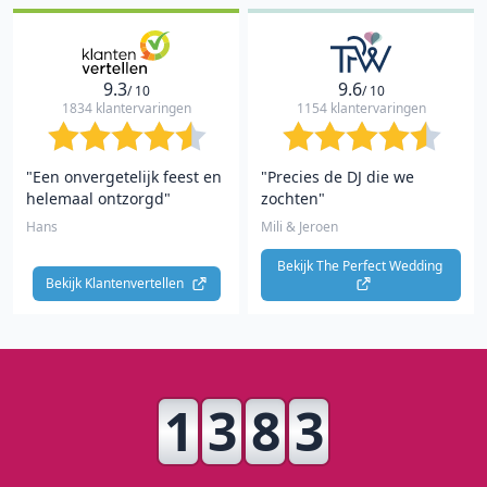
9.3
9.6
/ 10
/ 10
1834 klantervaringen
1154 klantervaringen
"Een onvergetelijk feest en
"Precies de DJ die we
helemaal ontzorgd"
zochten"
Hans
Mili & Jeroen
Bekijk The Perfect Wedding 
Bekijk Klantenvertellen 
1
3
8
3