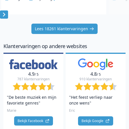
Item
1
Lees 18261 klantervaringen
of
10
Klantervaringen op andere websites
4.9
4.8
/ 5
/ 5
787 klantervaringen
910 klantervaringen
"De beste muziek en mijn
"Het feest verliep naar
favoriete genres"
onze wens"
Marie
Eric
Bekijk Facebook 
Bekijk Google 