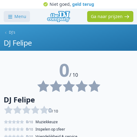
Niet goed,
geld terug
Menu
Ga naar prijzen
DJ's
DJ Felipe
0
/ 10
DJ Felipe
0
/ 10
0
Muziekkeuze
/10
0
Inspelen op sfeer
/10
0
Vriendelijkheid & service
/10