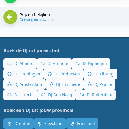
Prijzen bekijken:
Ontvang nu jouw prijs
Boek dé DJ uit jouw stad
DJ Almere
DJ Arnhem
DJ Nijmegen
DJ Groningen
DJ Eindhoven
DJ Tilburg
DJ Amsterdam
DJ Enschede
DJ Zwolle
DJ Utrecht
DJ Den Haag
DJ Rotterdam
Boek een DJ uit jouw provincie
Drenthe
Flevoland
Friesland