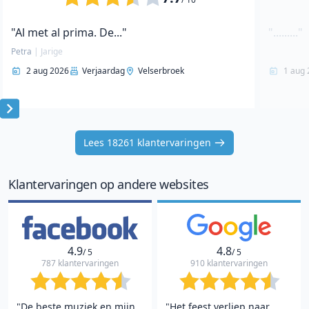
"Al met al prima. De..."
"........."
Petra
|
Jarige
2 aug 2026
Verjaardag
Velserbroek
1 aug 
Item
1
Lees 18261 klantervaringen
of
10
Klantervaringen op andere websites
4.9
4.8
/ 5
/ 5
787 klantervaringen
910 klantervaringen
"De beste muziek en mijn
"Het feest verliep naar