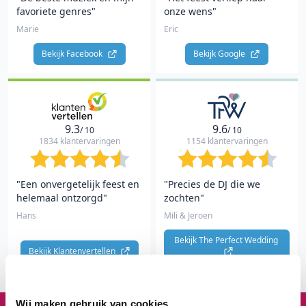
favoriete genres"
onze wens"
Marie
Eric
Bekijk Facebook 
Bekijk Google 
9.3
9.6
/ 10
/ 10
1834 klantervaringen
1154 klantervaringen
"Een onvergetelijk feest en
"Precies de DJ die we
helemaal ontzorgd"
zochten"
Hans
Mili & Jeroen
Bekijk The Perfect Wedding 
Bekijk Klantenvertellen 
Wij maken gebruik van cookies