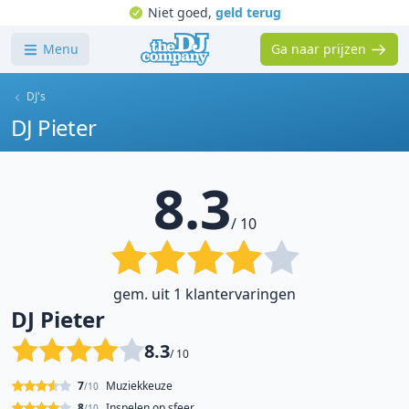
Niet goed,
geld terug
Menu
Ga naar prijzen
DJ's
DJ Pieter
8.3
/ 10
gem. uit 1 klantervaringen
DJ Pieter
8.3
/ 10
7
Muziekkeuze
/10
8
Inspelen op sfeer
/10