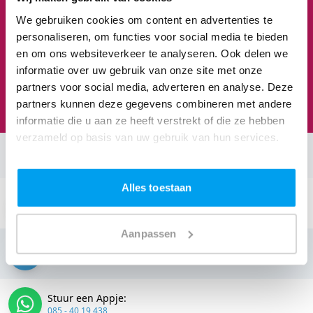
We gebruiken cookies om content en advertenties te
1
3
8
3
personaliseren, om functies voor social media te bieden
en om ons websiteverkeer te analyseren. Ook delen we
informatie over uw gebruik van onze site met onze
Feesten om naar uit te kijken
partners voor social media, adverteren en analyse. Deze
We staan te popelen!
partners kunnen deze gegevens combineren met andere
informatie die u aan ze heeft verstrekt of die ze hebben
verzameld op basis van uw gebruik van hun services.
Neem contact op:
Alles toestaan
Stuur een email:
info@thedjcompany.nl
Aanpassen
Bellen:
085 - 40 19 438
Stuur een Appje:
085 - 40 19 438