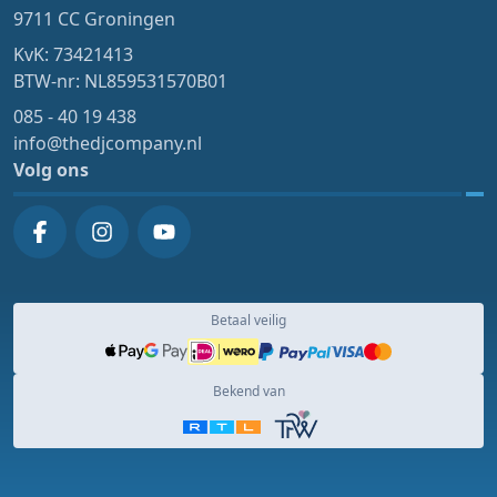
9711 CC Groningen
KvK: 73421413
BTW-nr: NL859531570B01
085 - 40 19 438
info@thedjcompany.nl
Volg ons
Betaal veilig
Bekend van