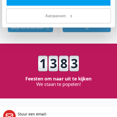
"Een onvergetelijk feest en
"Precies de DJ die we
helemaal ontzorgd"
zochten"
Hans
Mili & Jeroen
Aanpassen
Bekijk The Perfect Wedding 
Bekijk Klantenvertellen 
1
3
8
3
Feesten om naar uit te kijken
We staan te popelen!
Stuur een email: