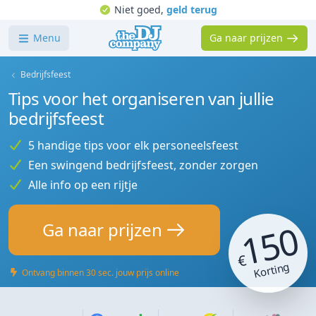
Niet goed,
geld terug
Menu
Ga naar prijzen
Bedrijfsfeest
Tips voor het organiseren van jullie
bedrijfsfeest
5 handige tips voor elk personeelsfeest
Een swingend bedrijfsfeest, zonder zorgen
Alle info op een rijtje
150
Ga naar prijzen
€
Korting
Ontvang binnen 30 sec. jouw prijs online