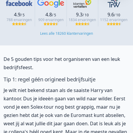
4.9
4.8
9.3
9.6
/ 5
/ 5
/ 10
/ 10
788 ervaringen
909 ervaringen
1834 ervaringen
1152 ervaringen
Lees alle 18260 klantervaringen
De 5 gouden tips voor het organiseren van een leuk
bedrijfsfeest.
Tip 1: regel géén origineel bedrijfsuitje
Je wilt niet bekend staan als de saaiste Harry van
kantoor. Dus je ideeën gaan van wild naar wilder. Eerst
vond je een Solex-tour nog best grappig, maar nu je
gezien hebt dat je ook van de Euromast kunt abseilen,
weet jij al wat jullie dit jaar gaan doen. Dat is leuk als je
je collega's héél goed kent. Maar in de meeste gevallen