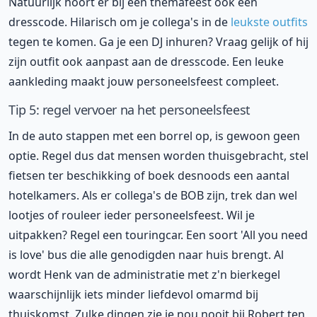
Natuurlijk hoort er bij een themafeest ook een
dresscode. Hilarisch om je collega's in de
leukste outfits
tegen te komen. Ga je een DJ inhuren? Vraag gelijk of hij
zijn outfit ook aanpast aan de dresscode. Een leuke
aankleding maakt jouw personeelsfeest compleet.
Tip 5: regel vervoer na het personeelsfeest
In de auto stappen met een borrel op, is gewoon geen
optie. Regel dus dat mensen worden thuisgebracht, stel
fietsen ter beschikking of boek desnoods een aantal
hotelkamers. Als er collega's de BOB zijn, trek dan wel
lootjes of rouleer ieder personeelsfeest. Wil je
uitpakken? Regel een touringcar. Een soort 'All you need
is love' bus die alle genodigden naar huis brengt. Al
wordt Henk van de administratie met z'n bierkegel
waarschijnlijk iets minder liefdevol omarmd bij
thuiskomst. Zulke dingen zie je nou nooit bij Robert ten