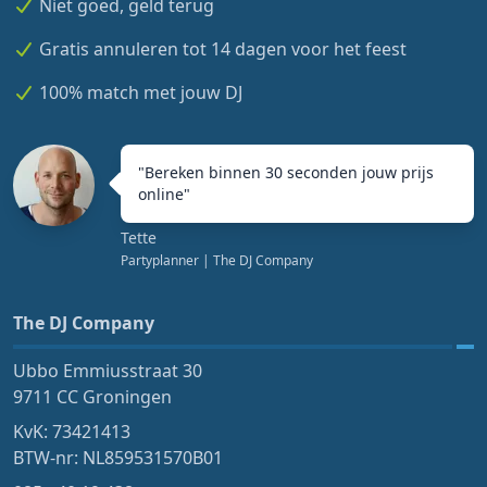
Niet goed, geld terug
Gratis annuleren tot 14 dagen voor het feest
100% match met jouw DJ
"
Bereken binnen 30 seconden jouw prijs
online
"
Tette
Partyplanner
| The DJ Company
The DJ Company
Ubbo Emmiusstraat 30
9711 CC Groningen
KvK: 73421413
BTW-nr: NL859531570B01