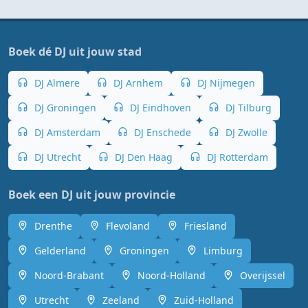
Boek dé DJ uit jouw stad
DJ Almere
DJ Arnhem
DJ Nijmegen
DJ Groningen
DJ Eindhoven
DJ Tilburg
DJ Amsterdam
DJ Enschede
DJ Zwolle
DJ Utrecht
DJ Den Haag
DJ Rotterdam
Boek een DJ uit jouw provincie
Drenthe
Flevoland
Friesland
Gelderland
Groningen
Limburg
Noord-Brabant
Noord-Holland
Overijssel
Utrecht
Zeeland
Zuid-Holland