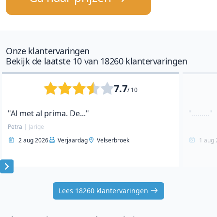
Onze klantervaringen
Bekijk de laatste 10 van 18260 klantervaringen
7.7
/ 10
"Al met al prima. De..."
"........."
Petra
|
Jarige
2 aug 2026
Verjaardag
Velserbroek
1 aug 
Item
1
Lees 18260 klantervaringen
of
10