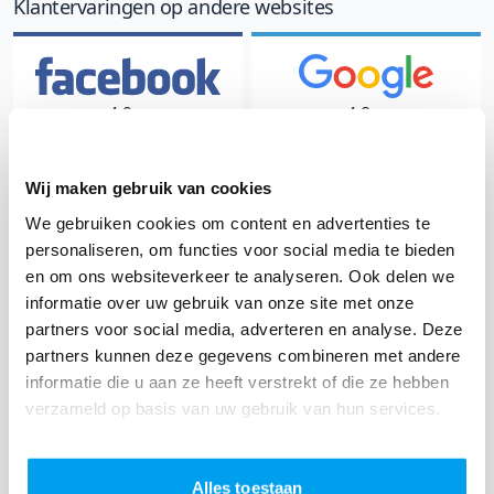
Klantervaringen op andere websites
4.9
4.8
/ 5
/ 5
788 klantervaringen
909 klantervaringen
Wij maken gebruik van cookies
"De beste muziek en mijn
"Het feest verliep naar
We gebruiken cookies om content en advertenties te
favoriete genres"
onze wens"
personaliseren, om functies voor social media te bieden
Marie
Eric
en om ons websiteverkeer te analyseren. Ook delen we
Bekijk Facebook 
Bekijk Google 
informatie over uw gebruik van onze site met onze
partners voor social media, adverteren en analyse. Deze
partners kunnen deze gegevens combineren met andere
informatie die u aan ze heeft verstrekt of die ze hebben
verzameld op basis van uw gebruik van hun services.
9.3
9.6
/ 10
/ 10
1834 klantervaringen
1152 klantervaringen
Alles toestaan