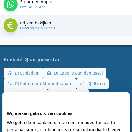
Stuur een Appje:
085 - 40 19 438
Prijzen bekijken:
Ontvang nu jouw prijs
Boek dé DJ uit jouw stad
DJ Schiedam
DJ Capelle aan den IJssel
DJ Rotterdam-Albrandswaard
DJ Rhoon
DJ Vlaardingen
DJ Ridderkerk
DJ Oud-Beijerland
DJ Delft
Wij maken gebruik van cookies
DJ Mijnsheerenland
DJ Alblasserdam
We gebruiken cookies om content en advertenties te
personaliseren, om functies voor social media te bieden