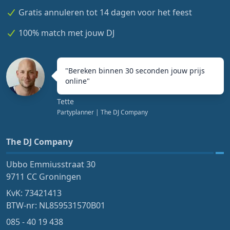
Gratis annuleren tot 14 dagen voor het feest
100% match met jouw DJ
"
Bereken binnen 30 seconden jouw prijs
online
"
Tette
Partyplanner
| The DJ Company
The DJ Company
Ubbo Emmiusstraat 30
9711 CC Groningen
KvK: 73421413
BTW-nr: NL859531570B01
085 - 40 19 438