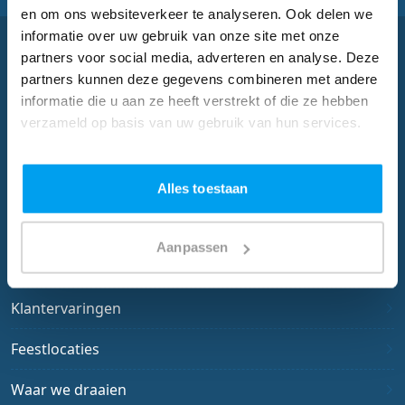
en om ons websiteverkeer te analyseren. Ook delen we
informatie over uw gebruik van onze site met onze
Snel navigeren
partners voor social media, adverteren en analyse. Deze
partners kunnen deze gegevens combineren met andere
informatie die u aan ze heeft verstrekt of die ze hebben
Home
verzameld op basis van uw gebruik van hun services.
Bruiloft DJ
Verjaardagsfeest DJ
Alles toestaan
Feest DJ
Aanpassen
Zakelijk
Klantervaringen
Feestlocaties
Waar we draaien