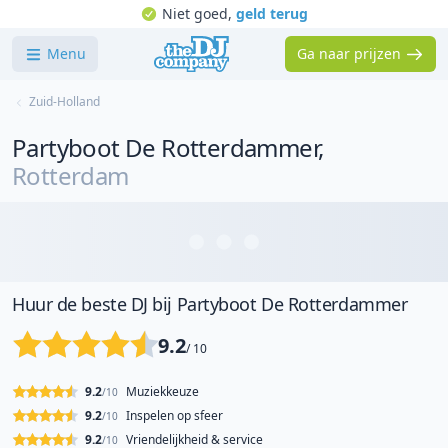
Niet goed,
geld terug
Menu
Ga naar prijzen
Zuid-Holland
Partyboot De Rotterdammer
,
Rotterdam
Huur de beste DJ bij Partyboot De Rotterdammer
9.2
/ 10
9.2
Muziekkeuze
/10
9.2
Inspelen op sfeer
/10
9.2
Vriendelijkheid & service
/10