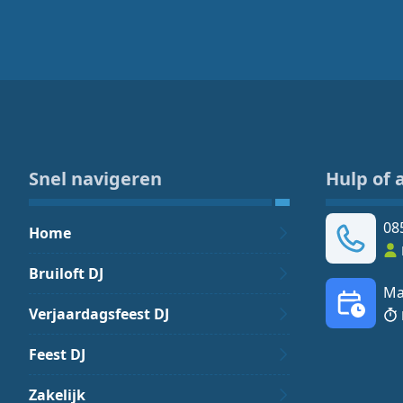
Snel navigeren
Hulp of 
08
Home
Bruiloft DJ
Ma
Verjaardagsfeest DJ
Feest DJ
Zakelijk