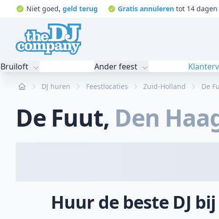
Niet goed,
geld terug
Gratis annuleren
tot 14 dagen 
Bruiloft
Ander feest
Klanter
Home
DJ huren
Feestlocaties
Zuid-Holland
De F
De Fuut
,
Den Haa
Huur de beste DJ bij