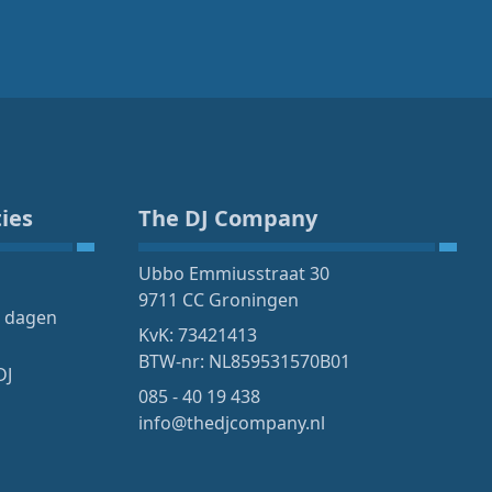
ies
The DJ Company
Ubbo Emmiusstraat 30
9711 CC Groningen
4 dagen
KvK: 73421413
BTW-nr: NL859531570B01
DJ
085 - 40 19 438
info@thedjcompany.nl