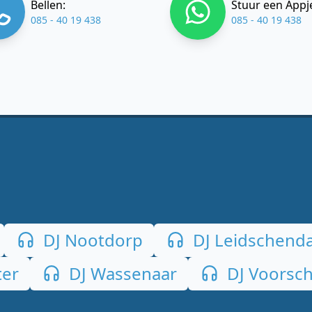
Bellen:
Stuur een Appj
085 - 40 19 438
085 - 40 19 438
DJ Nootdorp
DJ Leidschend
ter
DJ Wassenaar
DJ Voorsc