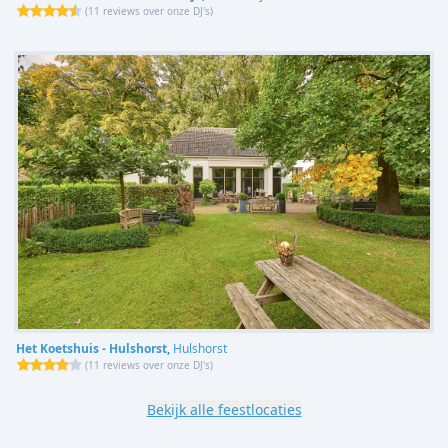
(
11 reviews over onze DJ's
)
Het Koetshuis - Hulshorst,
Hulshorst
(
11 reviews over onze DJ's
)
Bekijk alle feestlocaties