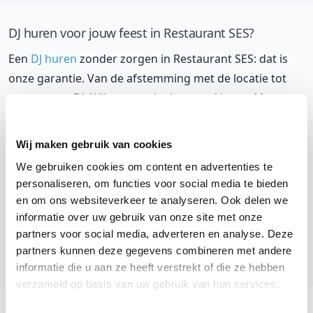
DJ huren voor jouw feest in Restaurant SES?
Een
DJ huren
zonder zorgen in Restaurant SES: dat is
onze garantie. Van de afstemming met de locatie tot
een reserve DJ. Wij zorgen dat het goed komt. Maar
voordat je een DJ voor jouw feest gaat boeken, wil je
natuurlijk weten wat het kost.
Wij maken gebruik van cookies
We gebruiken cookies om content en advertenties te
Een
DJ boeken uit Gelderland
was nog nooit zo
personaliseren, om functies voor social media te bieden
makkelijk. Daarom kun je bij ons online de prijs
en om ons websiteverkeer te analyseren. Ook delen we
berekenen voor jouw feest. Ook kun je nu boeken of
informatie over uw gebruik van onze site met onze
een vrijblijvende offerte aanvragen.
Huur de beste DJ uit
partners voor social media, adverteren en analyse. Deze
Harderwijk
en omgeving, en check dus direct
onze
partners kunnen deze gegevens combineren met andere
prijzen voor jouw DJ
.
informatie die u aan ze heeft verstrekt of die ze hebben
verzameld op basis van uw gebruik van hun services.
Stuur een email: