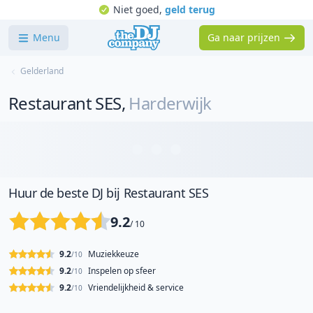
Niet goed,
geld terug
Menu
Ga naar prijzen
Gelderland
Restaurant SES
,
Harderwijk
Huur de beste DJ bij Restaurant SES
9.2
/ 10
9.2
Muziekkeuze
/10
9.2
Inspelen op sfeer
/10
9.2
Vriendelijkheid & service
/10