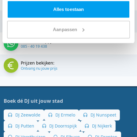
info@thedjcompany.nl
Alles toestaan
Bellen:
085 - 40 19 438
Aanpassen
Stuur een Appje:
085 - 40 19 438
Prijzen bekijken:
Ontvang nu jouw prijs
Boek dé DJ uit jouw stad
DJ Zeewolde
DJ Ermelo
DJ Nunspeet
DJ Putten
DJ Doornspijk
DJ Nijkerk
DJ Voorthuizen
DJ Elburg
DJ Dronten