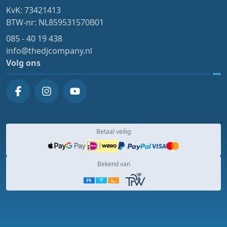
KvK: 73421413
BTW-nr: NL859531570B01
085 - 40 19 438
info@thedjcompany.nl
Volg ons
Betaal veilig
Bekend van