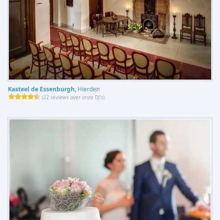
Kasteel de Essenburgh,
Hierden
(
22 reviews over onze DJ's
)