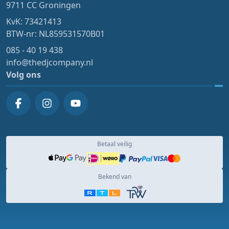
9711 CC Groningen
KvK: 73421413
BTW-nr: NL859531570B01
085 - 40 19 438
info@thedjcompany.nl
Volg ons
Betaal veilig
Bekend van