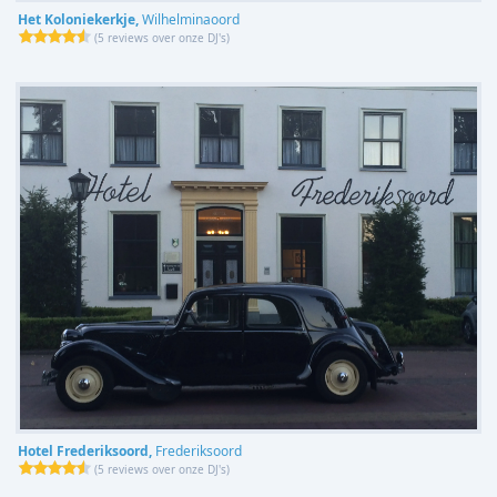
Het Koloniekerkje,
Wilhelminaoord
(
5 reviews over onze DJ's
)
Hotel Frederiksoord,
Frederiksoord
(
5 reviews over onze DJ's
)