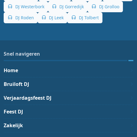
DJ Westerbork
DJ Gorredijk
DJ Grolloo
DJ Roden
DJ Leek
DJ Tolbert
Snel navigeren
Home
Bruiloft DJ
Verjaardagsfeest DJ
Feest DJ
Zakelijk