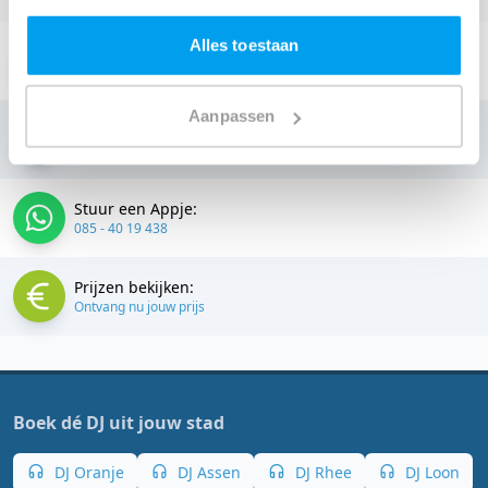
Alles toestaan
Stuur een email:
info@thedjcompany.nl
Aanpassen
Bellen:
085 - 40 19 438
Stuur een Appje:
085 - 40 19 438
Prijzen bekijken:
Ontvang nu jouw prijs
Boek dé DJ uit jouw stad
DJ Oranje
DJ Assen
DJ Rhee
DJ Loon