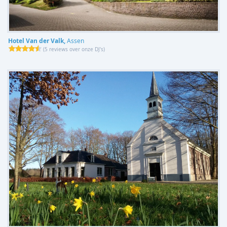
Hotel Van der Valk,
Assen
(
5 reviews over onze DJ's
)