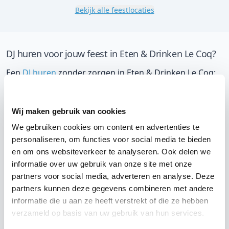
Bekijk alle feestlocaties
DJ huren voor jouw feest in Eten & Drinken Le Coq?
Een
DJ huren
zonder zorgen in Eten & Drinken Le Coq:
dat is onze garantie. Van de afstemming met de locatie
tot een reserve DJ. Wij zorgen dat het goed komt. Maar
Wij maken gebruik van cookies
voordat je een DJ voor jouw feest gaat boeken, wil je
We gebruiken cookies om content en advertenties te
natuurlijk weten wat het kost.
personaliseren, om functies voor social media te bieden
Een
DJ boeken uit Friesland
was nog nooit zo makkelijk.
en om ons websiteverkeer te analyseren. Ook delen we
informatie over uw gebruik van onze site met onze
Daarom kun je bij ons online de prijs berekenen voor
partners voor social media, adverteren en analyse. Deze
jouw feest. Ook kun je nu boeken of een vrijblijvende
partners kunnen deze gegevens combineren met andere
offerte aanvragen. Huur de beste DJ uit Appelscha en
informatie die u aan ze heeft verstrekt of die ze hebben
omgeving, en check dus direct
onze prijzen voor jouw
verzameld op basis van uw gebruik van hun services.
DJ
.