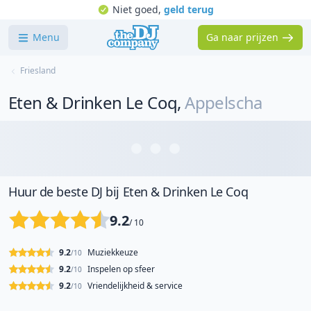
Niet goed,
geld terug
Menu
Ga naar prijzen
Friesland
Eten & Drinken Le Coq
,
Appelscha
Huur de beste DJ bij Eten & Drinken Le Coq
9.2
/ 10
9.2
Muziekkeuze
/10
9.2
Inspelen op sfeer
/10
9.2
Vriendelijkheid & service
/10