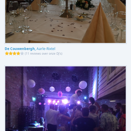
De Couwenbergh,
Aarle-Rixtel
(
11 reviews over onze DJ's
)