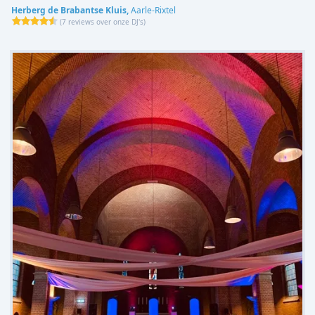
Herberg de Brabantse Kluis,
Aarle-Rixtel
(
7 reviews over onze DJ's
)