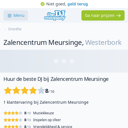
Niet goed,
geld terug
Menu
Ga naar prijzen
Drenthe
Zalencentrum Meursinge
,
Westerbork
Huur de beste DJ bij Zalencentrum Meursinge
8
/ 10
1 klantervaring bij Zalencentrum Meursinge
8
Muziekkeuze
/10
8
Inspelen op sfeer
/10
8
Vriendelijkheid & service
/10