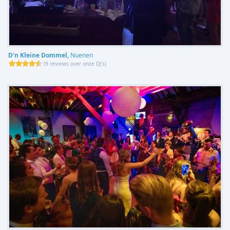
D'n Kleine Dommel,
Nuenen
(
9 reviews over onze DJ's
)