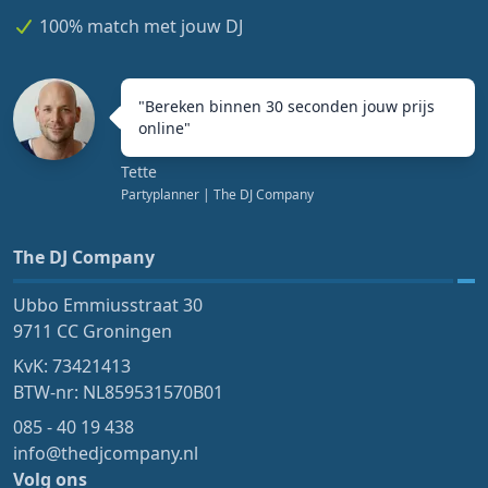
100% match met jouw DJ
"
Bereken binnen 30 seconden jouw prijs
online
"
Tette
Partyplanner
| The DJ Company
The DJ Company
Ubbo Emmiusstraat 30
9711 CC Groningen
KvK: 73421413
BTW-nr: NL859531570B01
085 - 40 19 438
info@thedjcompany.nl
Volg ons