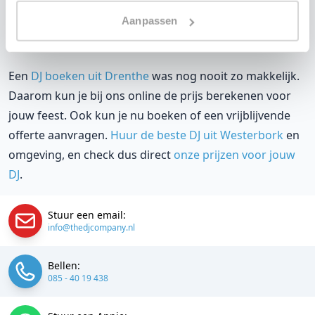
met de locatie tot een reserve DJ. Wij zorgen dat het
Aanpassen
goed komt. Maar voordat je een DJ voor jouw feest gaat
boeken, wil je natuurlijk weten wat het kost.
Een
DJ boeken uit Drenthe
was nog nooit zo makkelijk.
Daarom kun je bij ons online de prijs berekenen voor
jouw feest. Ook kun je nu boeken of een vrijblijvende
offerte aanvragen.
Huur de beste DJ uit Westerbork
en
omgeving, en check dus direct
onze prijzen voor jouw
DJ
.
Stuur een email:
info@thedjcompany.nl
Bellen:
085 - 40 19 438