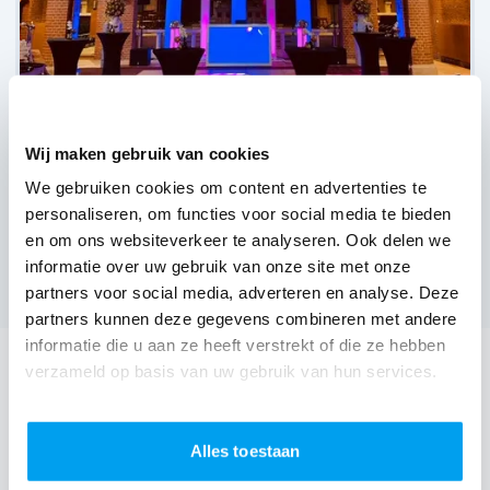
Wij maken gebruik van cookies
We gebruiken cookies om content en advertenties te
personaliseren, om functies voor social media te bieden
Fletcher Kloosterhotel Willibrordhaeghe,
Deurne
(
4 reviews over onze DJ's
)
en om ons websiteverkeer te analyseren. Ook delen we
informatie over uw gebruik van onze site met onze
Bekijk alle feestlocaties
partners voor social media, adverteren en analyse. Deze
partners kunnen deze gegevens combineren met andere
informatie die u aan ze heeft verstrekt of die ze hebben
DJ huren voor jouw feest in Zalencentrum
verzameld op basis van uw gebruik van hun services.
Meursinge?
Een
DJ huren
zonder zorgen in Zalencentrum
Alles toestaan
Meursinge: dat is onze garantie. Van de afstemming