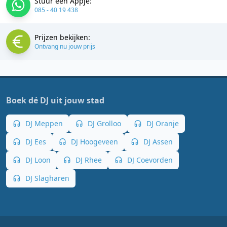
Stuur een Appje:
085 - 40 19 438
Prijzen bekijken:
Ontvang nu jouw prijs
Boek dé DJ uit jouw stad
DJ Meppen
DJ Grolloo
DJ Oranje
DJ Ees
DJ Hoogeveen
DJ Assen
DJ Loon
DJ Rhee
DJ Coevorden
DJ Slagharen