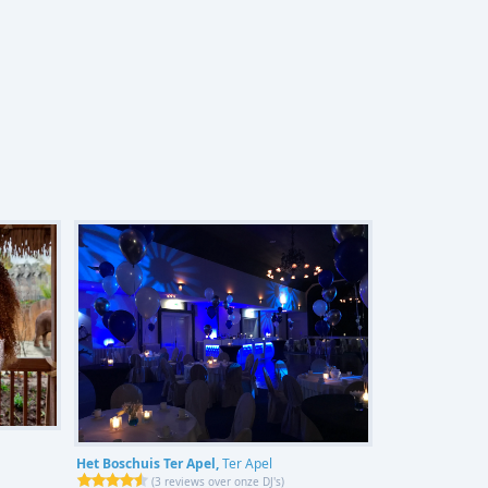
Het Boschuis Ter Apel,
Ter Apel
(
3 reviews over onze DJ's
)