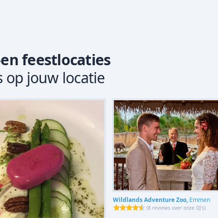
-en feestlocaties
s op jouw locatie
Wildlands Adventure Zoo,
Emmen
(
8 reviews over onze DJ's
)