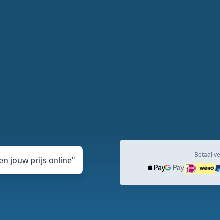
Betaal ve
n jouw prijs online
"