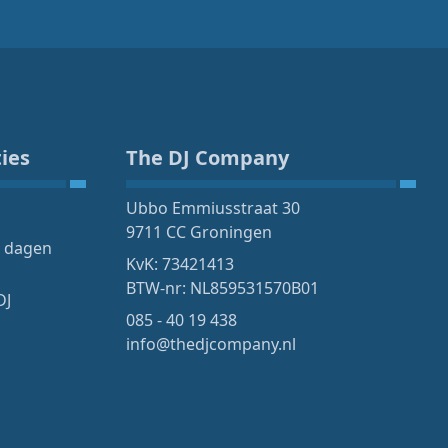
ies
The DJ Company
Ubbo Emmiusstraat 30
9711 CC Groningen
4 dagen
KvK: 73421413
BTW-nr: NL859531570B01
DJ
085 - 40 19 438
info@thedjcompany.nl