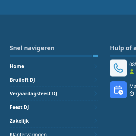
Snel navigeren
Hulp of 
08
Home
Bruiloft DJ
Ma
Verjaardagsfeest DJ
Feest DJ
Zakelijk
Klantervaringen