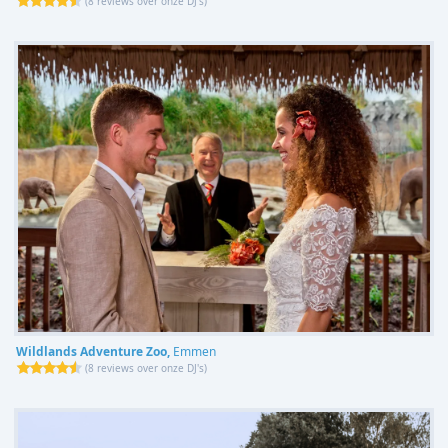
(
8 reviews over onze DJ's
)
Wildlands Adventure Zoo,
Emmen
(
8 reviews over onze DJ's
)