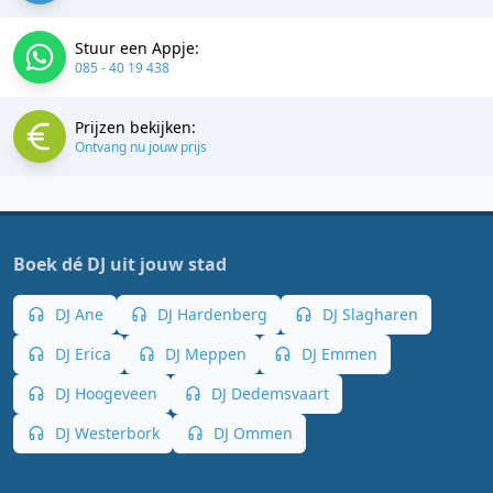
Stuur een Appje:
085 - 40 19 438
Prijzen bekijken:
Ontvang nu jouw prijs
Boek dé DJ uit jouw stad
DJ Ane
DJ Hardenberg
DJ Slagharen
DJ Erica
DJ Meppen
DJ Emmen
DJ Hoogeveen
DJ Dedemsvaart
DJ Westerbork
DJ Ommen