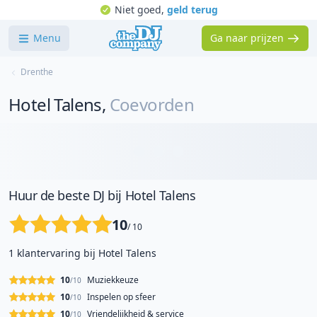
Niet goed,
geld terug
Menu
Ga naar prijzen
Drenthe
Hotel Talens
,
Coevorden
Huur de beste DJ bij Hotel Talens
10
/ 10
1 klantervaring bij Hotel Talens
10
Muziekkeuze
/10
10
Inspelen op sfeer
/10
10
Vriendelijkheid & service
/10