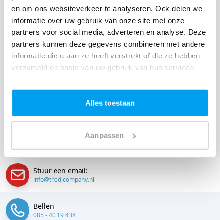
en om ons websiteverkeer te analyseren. Ook delen we
garantie. Van de afstemming met de locatie tot een
informatie over uw gebruik van onze site met onze
reserve DJ. Wij zorgen dat het goed komt. Maar voordat
partners voor social media, adverteren en analyse. Deze
je een DJ voor jouw feest gaat boeken, wil je natuurlijk
partners kunnen deze gegevens combineren met andere
weten wat het kost.
informatie die u aan ze heeft verstrekt of die ze hebben
verzameld op basis van uw gebruik van hun services.
Een
DJ boeken uit Drenthe
was nog nooit zo makkelijk.
Daarom kun je bij ons online de prijs berekenen voor
jouw feest. Ook kun je nu boeken of een vrijblijvende
Alles toestaan
offerte aanvragen.
Huur de beste DJ uit Coevorden
en
omgeving, en check dus direct
onze prijzen voor jouw
Aanpassen
DJ
.
Stuur een email:
info@thedjcompany.nl
Bellen:
085 - 40 19 438