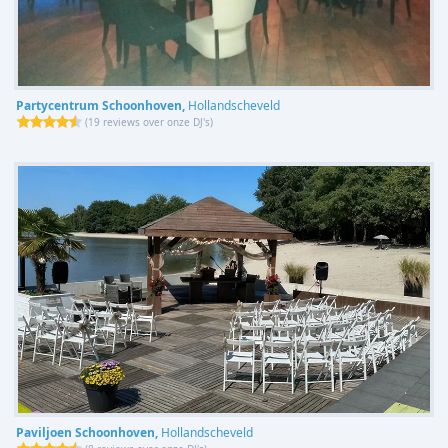
Partycentrum Schoonhoven,
Hollandscheveld
(
19 reviews over onze DJ's
)
Paviljoen Schoonhoven,
Hollandscheveld