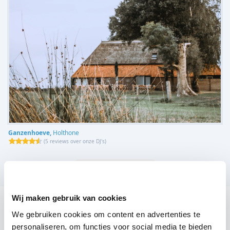
Ganzenhoeve,
Holthone
(
5 reviews over onze DJ's
)
Bekijk alle feestlocaties
Wij maken gebruik van cookies
DJ huren voor jouw feest in Hotel Talens?
We gebruiken cookies om content en advertenties te
Een
DJ huren
zonder zorgen in Hotel Talens: dat is onze
personaliseren, om functies voor social media te bieden