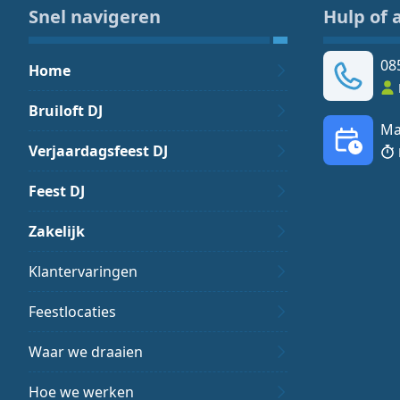
Snel navigeren
Hulp of 
08
Home
Bruiloft DJ
Ma
Verjaardagsfeest DJ
Feest DJ
Zakelijk
Klantervaringen
Feestlocaties
Waar we draaien
Hoe we werken