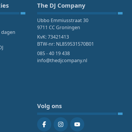
ies
The DJ Company
Ubbo Emmiusstraat 30
9711 CC Groningen
4 dagen
KvK: 73421413
BTW-nr: NL859531570B01
DJ
085 - 40 19 438
info@thedjcompany.nl
Volg ons