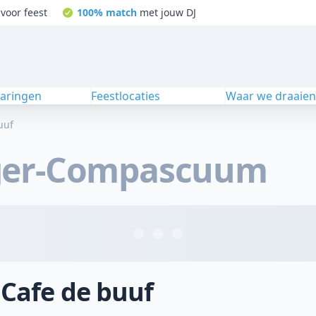
voor feest
100% match
met jouw DJ
varingen
Feestlocaties
Waar we draaie
uuf
ger-Compascuum
 Cafe de buuf