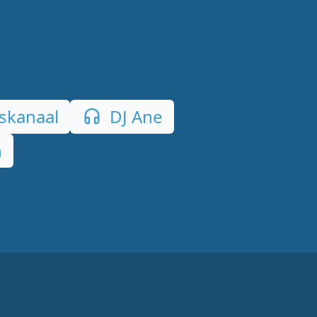
skanaal
DJ Ane
n