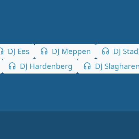
DJ Ees
DJ Meppen
DJ Stad
DJ Hardenberg
DJ Slaghare