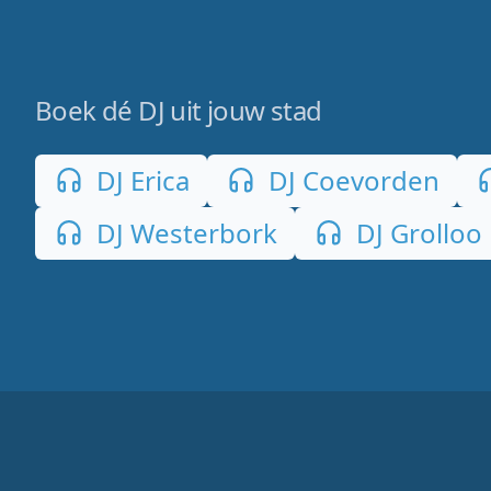
Boek dé DJ uit jouw stad
DJ Erica
DJ Coevorden
DJ Westerbork
DJ Grolloo