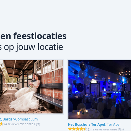
-en feestlocaties
s op jouw locatie
k,
Barger-Compascuum
Het Boschuis Ter Apel,
Ter Apel
(
4 reviews over onze DJ's
)
(
3 reviews over onze DJ's
)