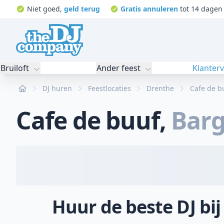
Niet goed,
geld terug
Gratis annuleren
tot 14 dagen 
Bruiloft
Ander feest
Klanter
Home
DJ huren
Feestlocaties
Drenthe
Cafe de b
Cafe de buuf
,
Bar
Huur de beste DJ bij